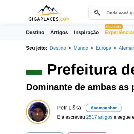
Novidade
Destino
Artigos
Inspiração
Experiência
Seu jeito:
Destino
Mundo
Europa
Alema
Prefeitura 
Dominante de ambas as p
Petr Liška
Acompanhar
Ela escreveu
2517 artigos
e segue e