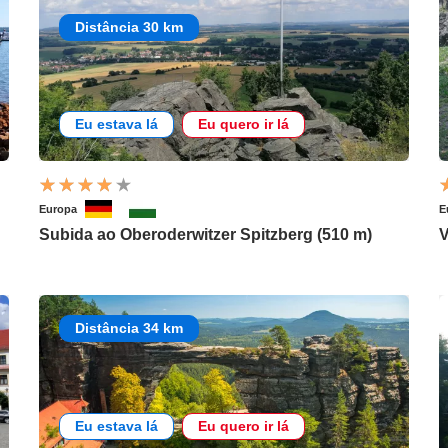
Distância 30 km
Eu estava lá
Eu quero ir lá
Europa
E
Subida ao Oberoderwitzer Spitzberg (510 m)
V
Distância 34 km
Eu estava lá
Eu quero ir lá