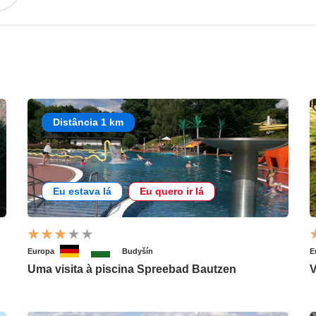
Distância 1 km
Eu estava lá
Eu quero ir lá
Europa
Budyšín
E
Uma visita à piscina Spreebad Bautzen
V