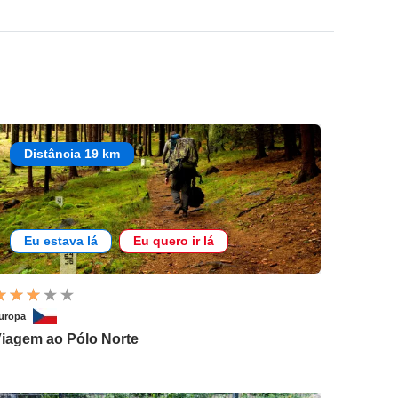
Distância 19 km
Eu estava lá
Eu quero ir lá
uropa
iagem ao Pólo Norte