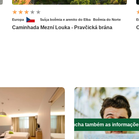
Europa
Suíça boêmia e arenito do Elba
Boêmia do Norte
E
Caminhada Mezní Louka - Pravčická brána
C
Preencha também as informaçõe