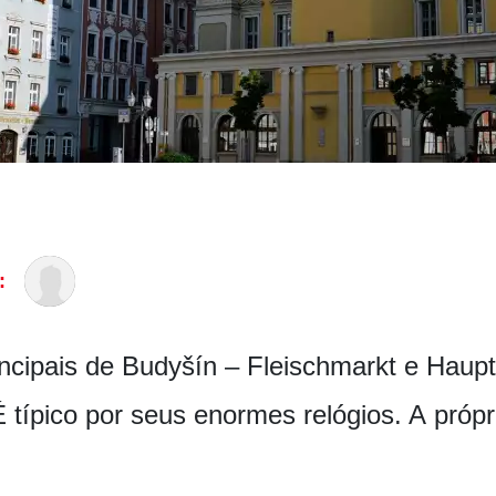
:
incipais de Budyšín – Fleischmarkt e Haup
 típico por seus enormes relógios. A própri