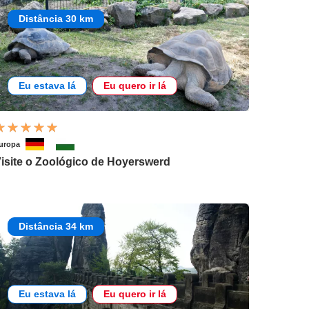
Distância 30 km
Eu estava lá
Eu quero ir lá
uropa
isite o Zoológico de Hoyerswerd
Distância 34 km
Eu estava lá
Eu quero ir lá