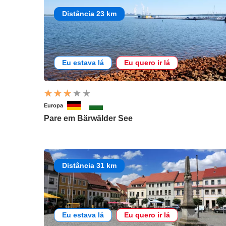
Distância 23 km
Eu estava lá
Eu quero ir lá
Europa
Pare em Bärwälder See
Distância 31 km
Eu estava lá
Eu quero ir lá