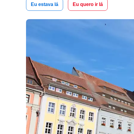
Eu estava lá
Eu quero ir lá