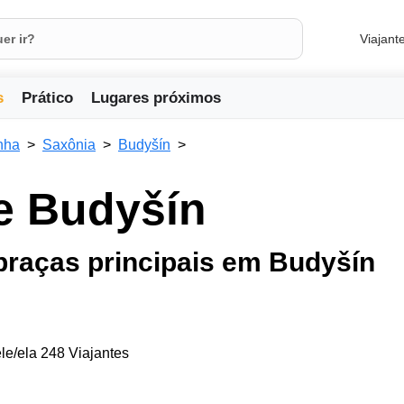
Viajant
s
Prático
Lugares próximos
nha
Saxônia
Budyšín
de Budyšín
raças principais em Budyšín
le/ela 248 Viajantes