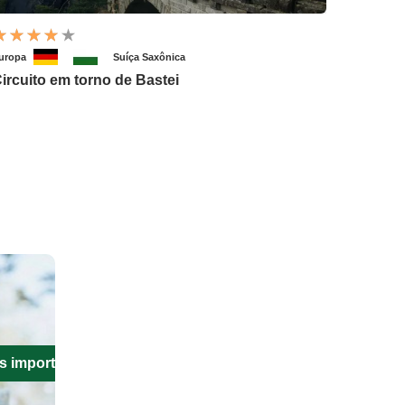
uropa
Suíça Saxônica
ircuito em torno de Bastei
s importantes