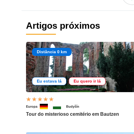
Artigos próximos
Distância 0 km
Eu estava lá
Eu quero ir lá
Europa
Budyšín
Tour do misterioso cemitério em Bautzen