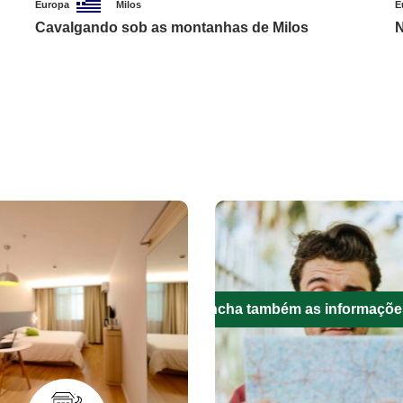
Europa
Milos
E
Cavalgando sob as montanhas de Milos
N
Preencha também as informaçõe