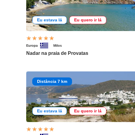
Eu estava lá
Eu quero ir lá
Europa
Milos
Nadar na praia de Provatas
Distância 7 km
Eu estava lá
Eu quero ir lá