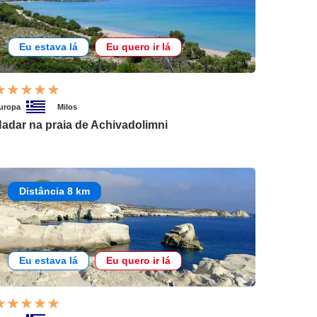
Eu estava lá
Eu quero ir lá
uropa
Milos
adar na praia de Achivadolimni
Distância 8 km
Eu estava lá
Eu quero ir lá