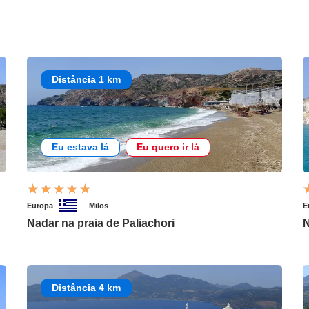
Distância 1 km
Eu estava lá
Eu quero ir lá
Europa
Milos
E
Nadar na praia de Paliachori
N
Distância 4 km