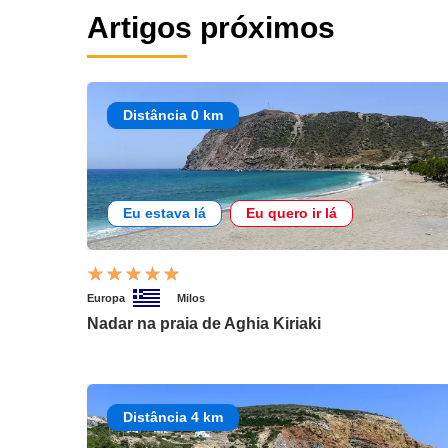
Artigos próximos
Distância 0 km
Eu estava lá
Eu quero ir lá
Europa
Milos
Nadar na praia de Aghia Kiriaki
Distância 4 km