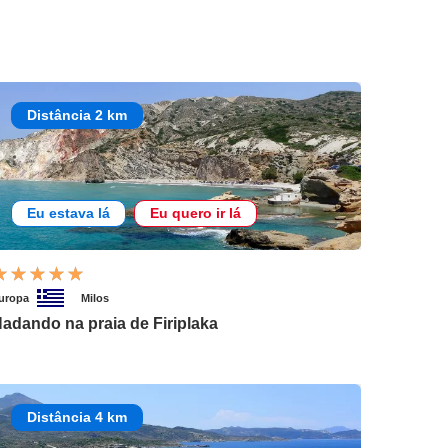
Distância 2 km
Eu estava lá
Eu quero ir lá
uropa
Milos
adando na praia de Firiplaka
Distância 4 km