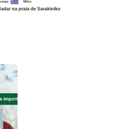
uropa
Milos
adar na praia de Sarakiniko
s importantes