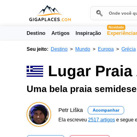
Novidade
Destino
Artigos
Inspiração
Experiência
Seu jeito:
Destino
Mundo
Europa
Grécia
Lugar Praia 
Uma bela praia semidese
Petr Liška
Acompanhar
Ela escreveu
2517 artigos
e segue e