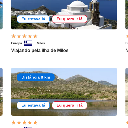
Eu estava lá
Eu quero ir lá
Europa
Milos
E
Viajando pela ilha de Milos
N
Distância 8 km
Eu estava lá
Eu quero ir lá