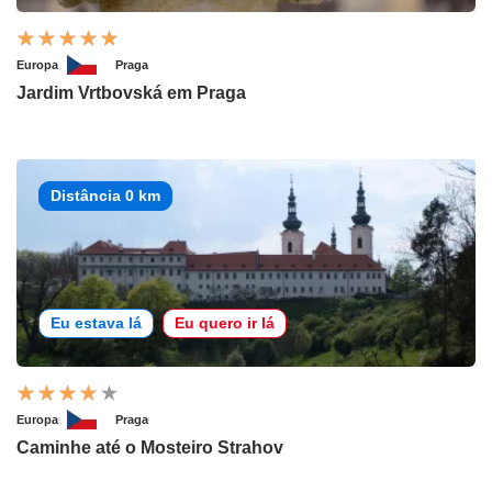
Europa
Praga
Jardim Vrtbovská em Praga
Distância 0 km
Eu estava lá
Eu quero ir lá
Europa
Praga
Caminhe até o Mosteiro Strahov