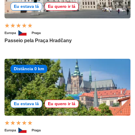
Eu estava lá
Eu quero ir lá
Europa
Praga
Passeio pela Praça Hradčany
Distância 0 km
Eu estava lá
Eu quero ir lá
Europa
Praga