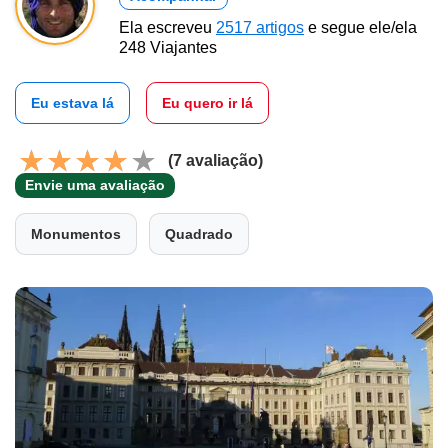
Ela escreveu
2517 artigos
e segue ele/ela
248 Viajantes
Eu estava lá
Eu quero ir lá
(7 avaliação)
Envie uma avaliação
Monumentos
Quadrado