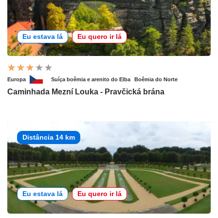
Eu estava lá
Eu quero ir lá
Europa
Suíça boêmia e arenito do Elba
Boêmia do Norte
Caminhada Mezní Louka - Pravčická brána
Distância 14 km
Eu estava lá
Eu quero ir lá