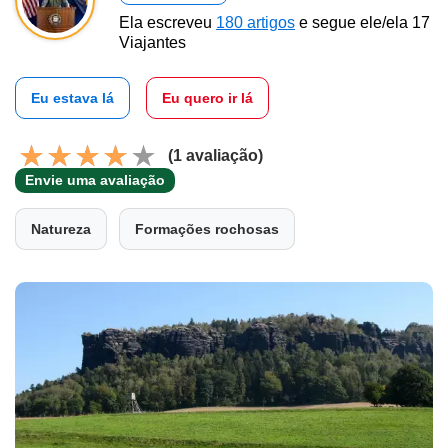
Ela escreveu
180 artigos
e segue ele/ela 17
Viajantes
Eu estava lá
Eu quero ir lá
(1 avaliação)
Envie uma avaliação
Natureza
Formações rochosas