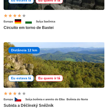
Eu estava lá
Eu quero ir lá
Europa
Suíça Saxônica
Circuito em torno de Bastei
Distância 12 km
Eu estava lá
Eu quero ir lá
Europa
Suíça boêmia e arenito do Elba
Boêmia do Norte
Subida a Děčínský Sněžník