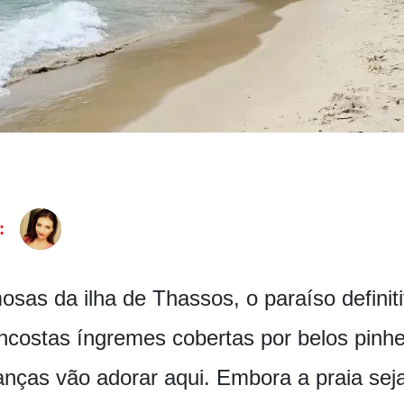
:
mosas da ilha de Thassos, o paraíso defin
ncostas íngremes cobertas por belos pinhei
anças vão adorar aqui. Embora a praia sej