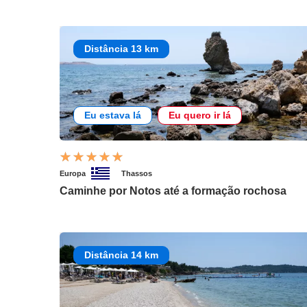
Distância 13 km
Eu estava lá
Eu quero ir lá
Europa
Thassos
Caminhe por Notos até a formação rochosa
Distância 14 km