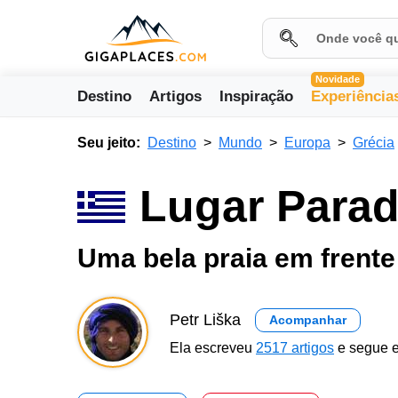
Novidade
Destino
Artigos
Inspiração
Experiência
Seu jeito:
Destino
Mundo
Europa
Grécia
Lugar Para
Uma bela praia em frente 
Petr Liška
Acompanhar
Ela escreveu
2517 artigos
e segue e