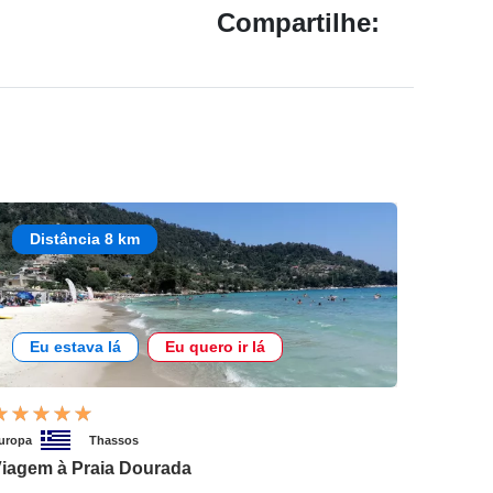
Compartilhe:
Distância 8 km
Eu estava lá
Eu quero ir lá
uropa
Thassos
iagem à Praia Dourada