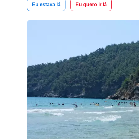
Eu estava lá
Eu quero ir lá