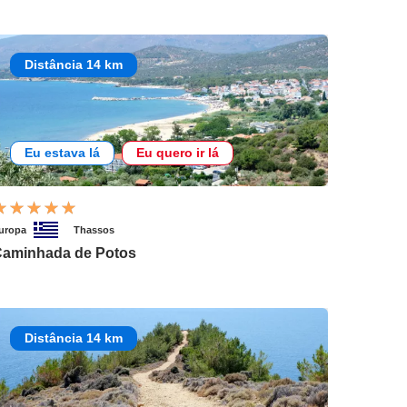
Distância 14 km
Eu estava lá
Eu quero ir lá
uropa
Thassos
aminhada de Potos
Distância 14 km