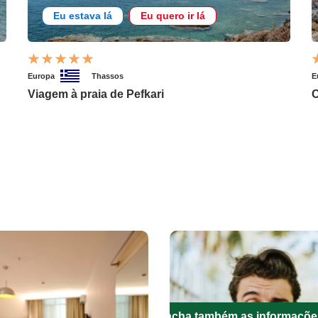
Eu estava lá
Eu quero ir lá
Europa
Thassos
E
Viagem à praia de Pefkari
C
Preencha também as informaçõe