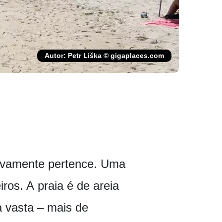
Autor: Petr Liška © gigaplaces.com
itivamente pertence. Uma
ros. A praia é de areia
a vasta – mais de