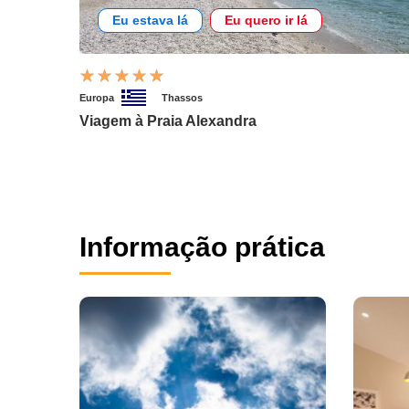
Eu estava lá
Eu quero ir lá
Europa
Thassos
Viagem à Praia Alexandra
Informação prática