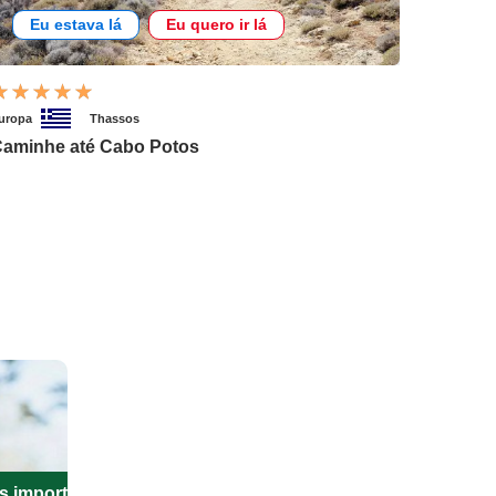
Eu estava lá
Eu quero ir lá
uropa
Thassos
aminhe até Cabo Potos
s importantes