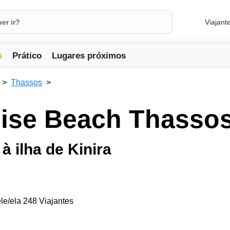
Viajant
s
Prático
Lugares próximos
Thassos
dise Beach Thasso
à ilha de Kinira
le/ela 248 Viajantes