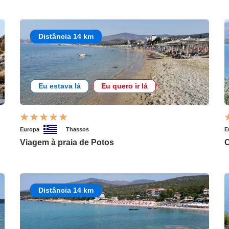
Distância 14 km
Eu estava lá
Eu quero ir lá
Europa
Thassos
E
Viagem à praia de Potos
C
Distância 14 km