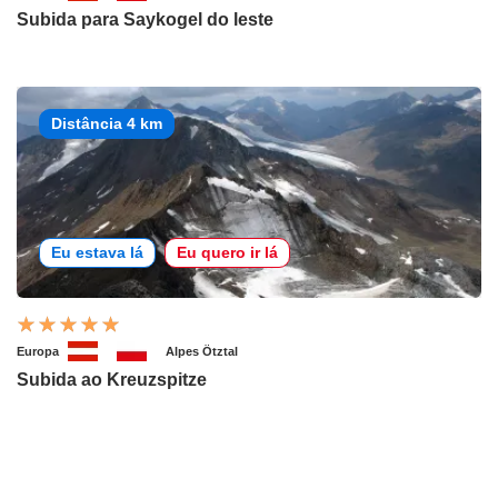
Subida para Saykogel do leste
Distância 4 km
Eu estava lá
Eu quero ir lá
Europa
Alpes Ötztal
Subida ao Kreuzspitze