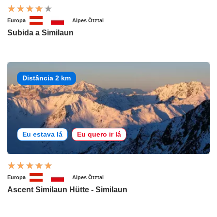
Europa
Alpes Ötztal
Subida a Similaun
Distância 2 km
Eu estava lá
Eu quero ir lá
Europa
Alpes Ötztal
Ascent Similaun Hütte - Similaun