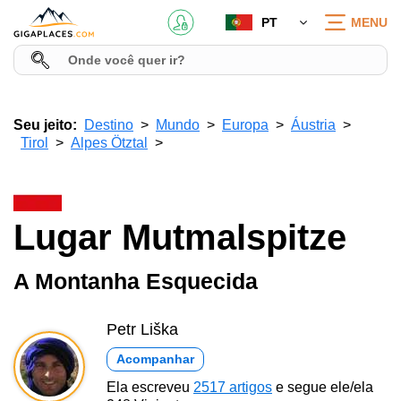
PT
MENU
Seu jeito:
Destino
Mundo
Europa
Áustria
Tirol
Alpes Ötztal
Lugar Mutmalspitze
A Montanha Esquecida
Petr Liška
Acompanhar
Ela escreveu
2517 artigos
e segue ele/ela