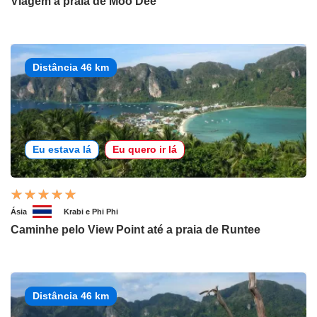
Viagem à praia de Moo Dee
Distância 46 km
Eu estava lá
Eu quero ir lá
Ásia
Krabi e Phi Phi
Caminhe pelo View Point até a praia de Runtee
Distância 46 km