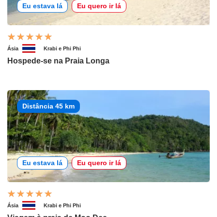
Eu estava lá
Eu quero ir lá
Ásia
Krabi e Phi Phi
Hospede-se na Praia Longa
Distância 45 km
Eu estava lá
Eu quero ir lá
Ásia
Krabi e Phi Phi