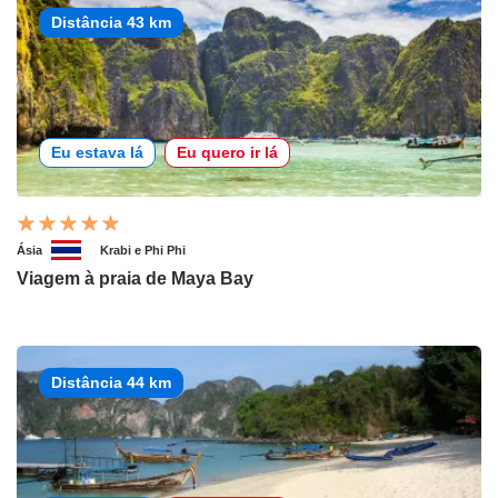
Distância 43 km
Eu estava lá
Eu quero ir lá
Ásia
Krabi e Phi Phi
Viagem à praia de Maya Bay
Distância 44 km