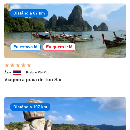
Distância 67 km
Eu estava lá
Eu quero ir lá
Ásia
Krabi e Phi Phi
Viagem à praia de Ton Sai
Distância 107 km