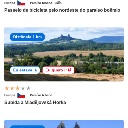
Europa
Paraíso tcheco
Jičín
Passeio de bicicleta pelo nordeste do paraíso boêmio
Distância 1 km
Eu estava lá
Eu quero ir lá
Europa
Paraíso tcheco
Subida a Mladějovská Horka