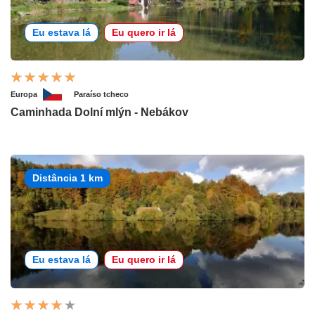
Eu estava lá
Eu quero ir lá
Europa
Paraíso tcheco
Caminhada Dolní mlýn - Nebákov
Distância 1 km
Eu estava lá
Eu quero ir lá