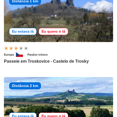
Distância 1 km
Eu estava lá
Eu quero ir lá
Europa
Paraíso tcheco
Passeie em Troskovice - Castelo de Trosky
Distância 2 km
Eu estava lá
Eu quero ir lá