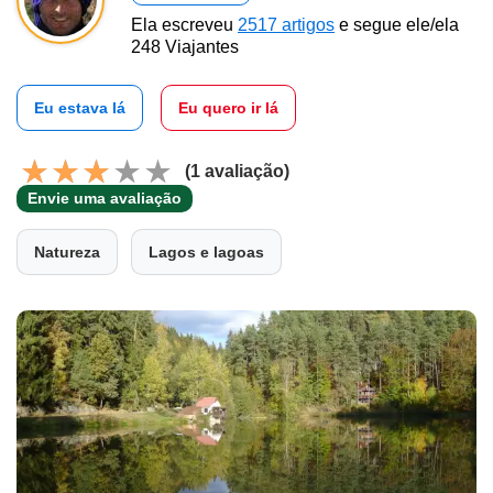
Ela escreveu
2517 artigos
e segue ele/ela
248 Viajantes
Eu estava lá
Eu quero ir lá
(1 avaliação)
Envie uma avaliação
Natureza
Lagos e lagoas