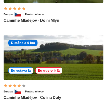
Europa
Paraíso tcheco
Caminhe Mladějov - Dolní Mlýn
Distância 0 km
Eu estava lá
Eu quero ir lá
Europa
Paraíso tcheco
Caminhe Mladějov - Colina Doly