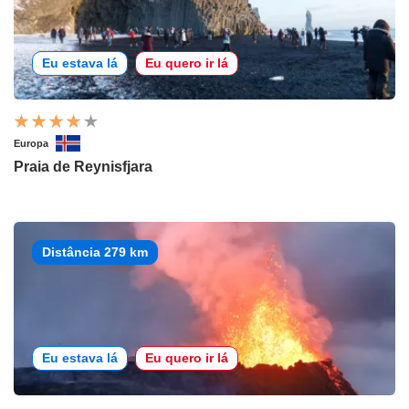
Eu estava lá
Eu quero ir lá
Europa
Praia de Reynisfjara
Distância 279 km
Eu estava lá
Eu quero ir lá