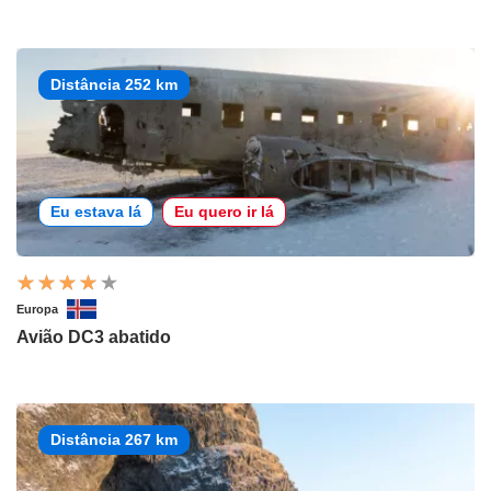
Distância 252 km
Eu estava lá
Eu quero ir lá
Europa
Avião DC3 abatido
Distância 267 km