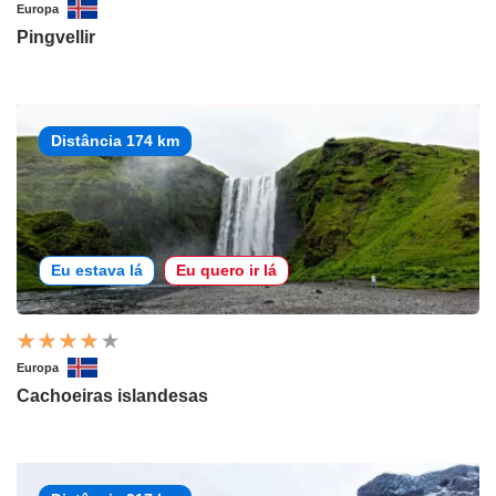
Europa
Pingvellir
Distância 174 km
Eu estava lá
Eu quero ir lá
Europa
Cachoeiras islandesas