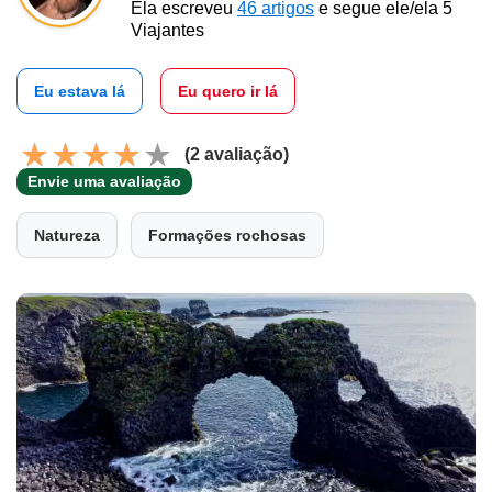
Ela escreveu
46 artigos
e segue ele/ela 5
Viajantes
Eu estava lá
Eu quero ir lá
(2 avaliação)
Envie uma avaliação
Natureza
Formações rochosas