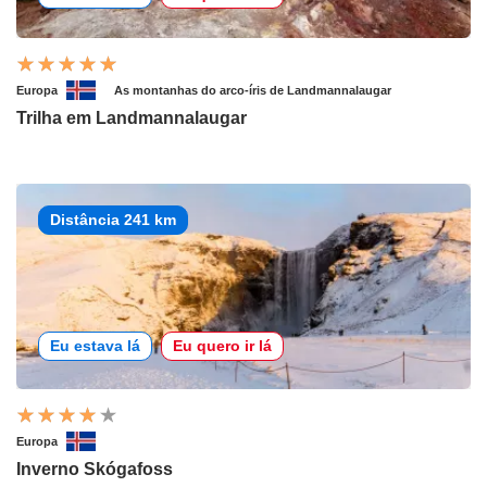
Europa
As montanhas do arco-íris de Landmannalaugar
Trilha em Landmannalaugar
Distância 241 km
Eu estava lá
Eu quero ir lá
Europa
Inverno Skógafoss