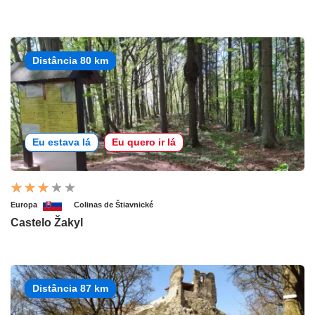
Distância 80 km
Eu estava lá
Eu quero ir lá
Europa
Colinas de Štiavnické
Castelo Žakyl
Distância 87 km