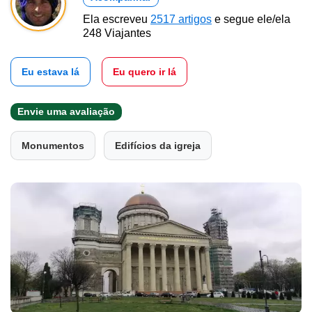
Ela escreveu
2517 artigos
e segue ele/ela
248 Viajantes
Eu estava lá
Eu quero ir lá
Envie uma avaliação
Monumentos
Edifícios da igreja