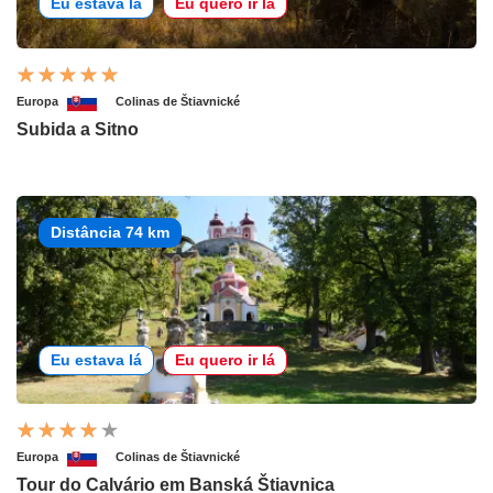
Eu estava lá
Eu quero ir lá
Europa
Colinas de Štiavnické
Subida a Sitno
Distância 74 km
Eu estava lá
Eu quero ir lá
Europa
Colinas de Štiavnické
Tour do Calvário em Banská Štiavnica