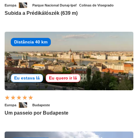
Europa
Parque Nacional Dunaj-Ipeľ
Colinas de Visegrado
Subida a Prédikálószék (639 m)
Distância 40 km
Eu estava lá
Eu quero ir lá
Europa
Budapeste
Um passeio por Budapeste