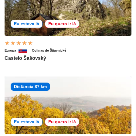
Eu estava lá
Eu quero ir lá
Europa
Colinas de Štiavnické
Castelo Šašovský
Distância 87 km
Eu estava lá
Eu quero ir lá