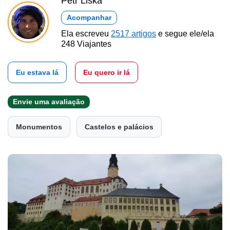
Petr Liška
Acompanhar
Ela escreveu
2517 artigos
e segue ele/ela
248 Viajantes
Eu estava lá
Eu quero ir lá
Envie uma avaliação
Monumentos
Castelos e palácios