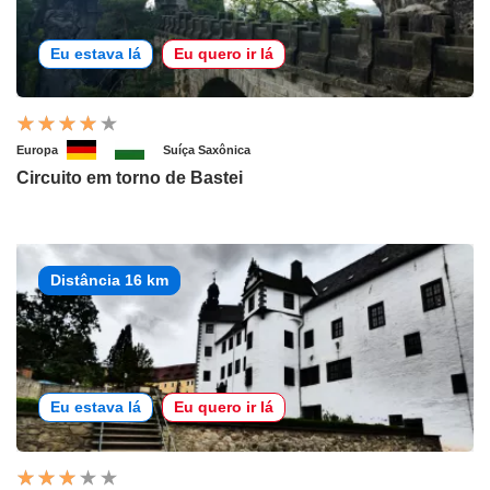
Eu estava lá
Eu quero ir lá
Europa
Suíça Saxônica
Circuito em torno de Bastei
Distância 16 km
Eu estava lá
Eu quero ir lá