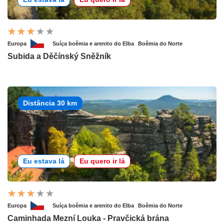
Europa
Suíça boêmia e arenito do Elba
Boêmia do Norte
Subida a Děčínský Sněžník
Distância 30 km
Eu estava lá
Eu quero ir lá
Europa
Suíça boêmia e arenito do Elba
Boêmia do Norte
Caminhada Mezní Louka - Pravčická brána