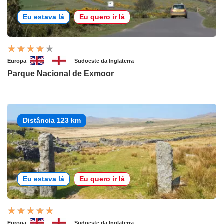
Eu estava lá
Eu quero ir lá
Europa
Sudoeste da Inglaterra
Parque Nacional de Exmoor
Distância 123 km
Eu estava lá
Eu quero ir lá
Europa
Sudoeste da Inglaterra