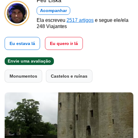
Petr Liška
Acompanhar
Ela escreveu
2517 artigos
e segue ele/ela
248 Viajantes
Eu estava lá
Eu quero ir lá
Envie uma avaliação
Monumentos
Castelos e ruínas