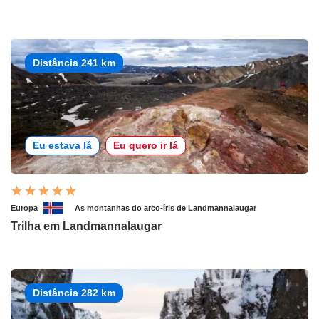
Distância 241 km
Eu estava lá
Eu quero ir lá
Europa
As montanhas do arco-íris de Landmannalaugar
Trilha em Landmannalaugar
Distância 282 km