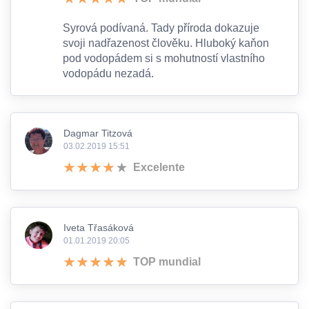
Syrová podívaná. Tady příroda dokazuje
svoji nadřazenost člověku. Hluboký kaňon
pod vodopádem si s mohutností vlastního
vodopádu nezadá.
Dagmar Titzová
03.02.2019 15:51
Excelente
Iveta Třasáková
01.01.2019 20:05
TOP mundial