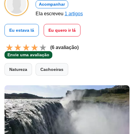
Acompanhar
Ela escreveu
1 artigos
Eu estava lá
Eu quero ir lá
(6 avaliação)
Envie uma avaliação
Natureza
Cachoeiras