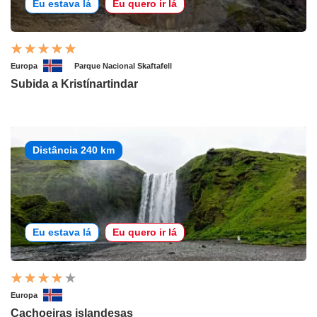
Eu estava lá
Eu quero ir lá
Europa
Parque Nacional Skaftafell
Subida a Kristínartindar
Distância 240 km
Eu estava lá
Eu quero ir lá
Europa
Cachoeiras islandesas