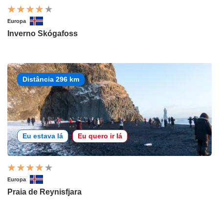
Europa
Inverno Skógafoss
Distância 296 km
Eu estava lá
Eu quero ir lá
Europa
Praia de Reynisfjara