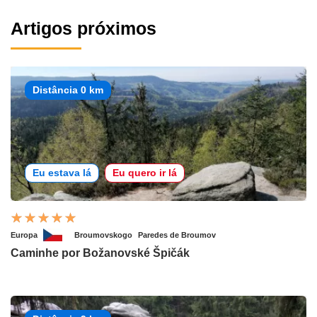
Artigos próximos
Distância 0 km
Eu estava lá
Eu quero ir lá
Europa
Broumovskogo
Paredes de Broumov
Caminhe por Božanovské Špičák