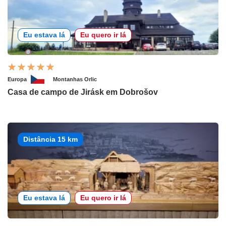
Eu estava lá
Eu quero ir lá
Europa
Montanhas Orlic
Casa de campo de Jirásk em Dobrošov
Distância 15 km
Eu estava lá
Eu quero ir lá