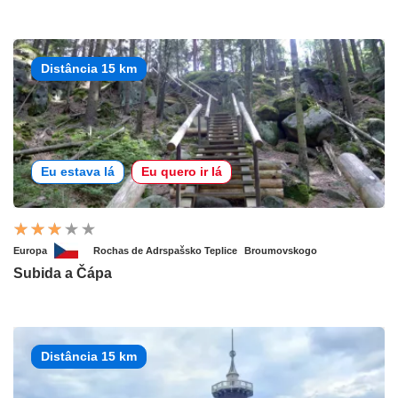
Distância 15 km
Eu estava lá
Eu quero ir lá
Europa
Rochas de Adrspašsko Teplice
Broumovskogo
Subida a Čápa
Distância 15 km