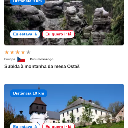
Distância 9 km
Eu estava lá
Eu quero ir lá
Europa
Broumovskogo
Subida à montanha da mesa Ostaš
Distância 10 km
Eu estava lá
Eu quero ir lá