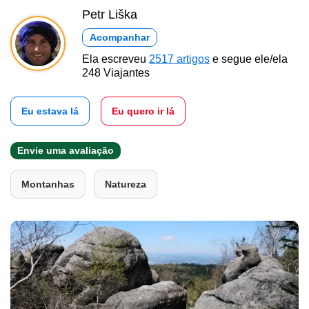
Petr Liška
Acompanhar
Ela escreveu
2517 artigos
e segue ele/ela
248 Viajantes
Eu estava lá
Eu quero ir lá
Envie uma avaliação
Montanhas
Natureza