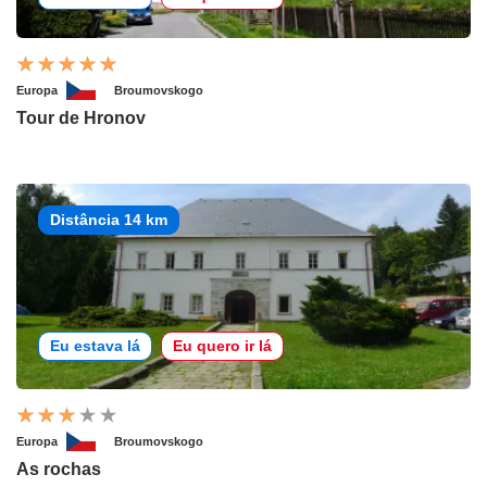
Europa
Broumovskogo
Tour de Hronov
Distância 14 km
Eu estava lá
Eu quero ir lá
Europa
Broumovskogo
As rochas