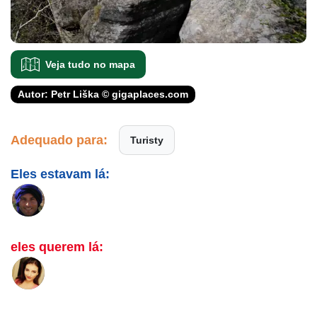
Veja tudo no mapa
Autor: Petr Liška © gigaplaces.com
Adequado para:
Turisty
Eles estavam lá:
eles querem lá: