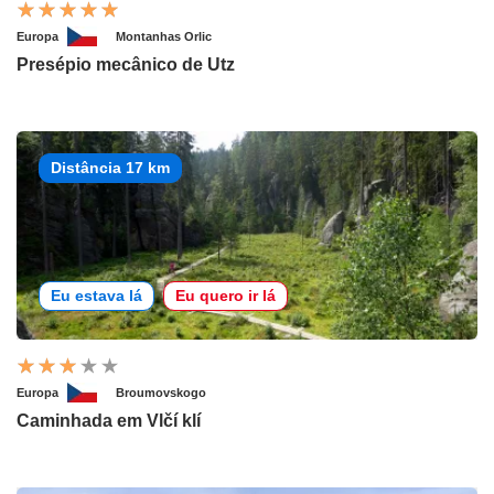
Europa
Montanhas Orlic
Presépio mecânico de Utz
Distância 17 km
Eu estava lá
Eu quero ir lá
Europa
Broumovskogo
Caminhada em Vlčí klí