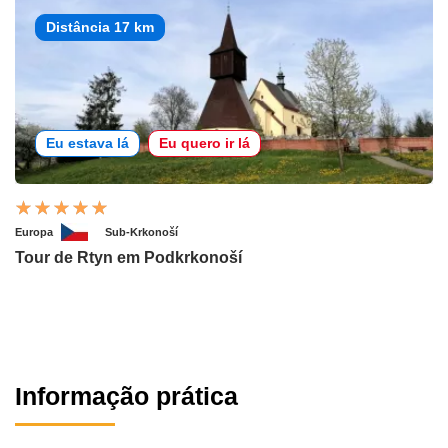
Distância 17 km
Eu estava lá
Eu quero ir lá
Europa
Sub-Krkonoší
Tour de Rtyn em Podkrkonoší
Informação prática