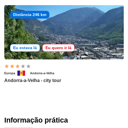
Distância 246 km
Eu estava lá
Eu quero ir lá
Europa
Andorra-a-Velha
Andorra-a-Velha - city tour
Informação prática