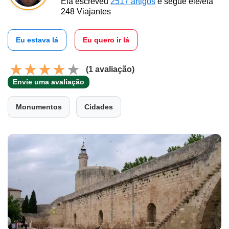
Ela escreveu
2517 artigos
e segue ele/ela
248 Viajantes
Eu estava lá
Eu quero ir lá
(1 avaliação)
Envie uma avaliação
Monumentos
Cidades