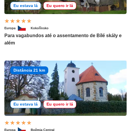
Eu estava lá
Eu quero ir lá
Europa
Kokořínsko
Para vagabundos até o assentamento de Bílé skály e
além
Distância 21 km
Eu estava lá
Eu quero ir lá
Europa
Boêmia Central