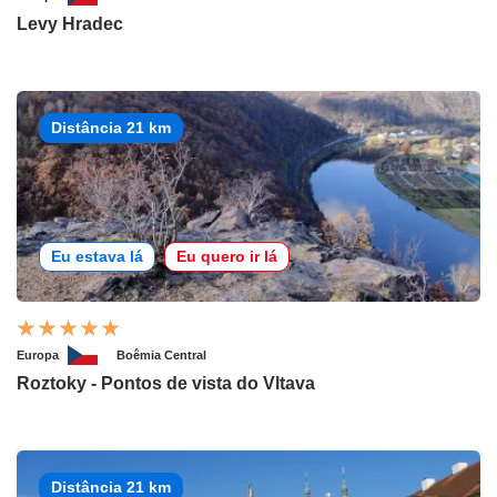
Levy Hradec
Distância 21 km
Eu estava lá
Eu quero ir lá
Europa
Boêmia Central
Roztoky - Pontos de vista do Vltava
Distância 21 km