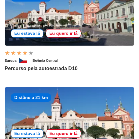
Eu estava lá
Eu quero ir lá
Europa
Boêmia Central
Percurso pela autoestrada D10
Distância 21 km
Eu estava lá
Eu quero ir lá