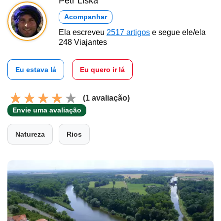
Petr Liška
Acompanhar
Ela escreveu
2517 artigos
e segue ele/ela
248 Viajantes
Eu estava lá
Eu quero ir lá
(1 avaliação)
Envie uma avaliação
Natureza
Rios