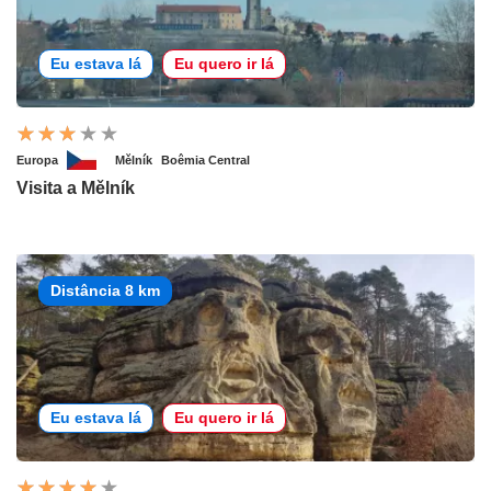
Eu estava lá
Eu quero ir lá
Europa
Mělník
Boêmia Central
Visita a Mělník
Distância 8 km
Eu estava lá
Eu quero ir lá