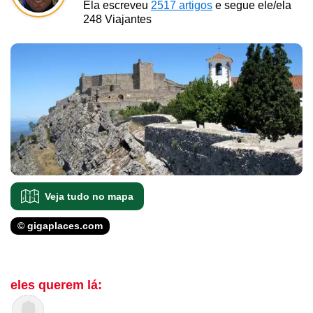
Ela escreveu
2517 artigos
e segue ele/ela
248 Viajantes
Veja tudo no mapa
© gigaplaces.com
eles querem lá: