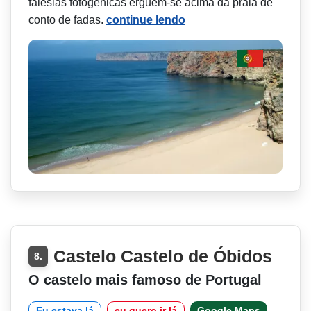
falésias fotogênicas erguem-se acima da praia de
conto de fadas.
continue lendo
Castelo Castelo de Óbidos
8.
O castelo mais famoso de Portugal
Eu estava lá
eu quero ir lá
Google Maps