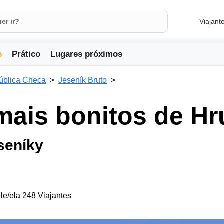
Viajant
s
Prático
Lugares próximos
ública Checa
Jeseník Bruto
mais bonitos de Hr
eseníky
le/ela 248 Viajantes