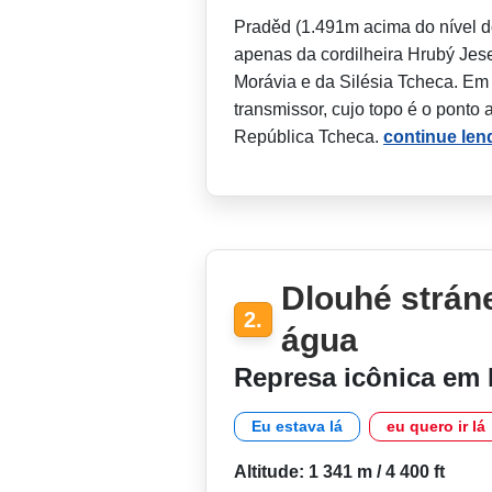
Praděd (1.491m acima do nível d
apenas da cordilheira Hrubý Jes
Morávia e da Silésia Tcheca. Em 
transmissor, cujo topo é o ponto ar
República Tcheca.
continue len
Dlouhé stráne
2.
água
Represa icônica em 
Eu estava lá
eu quero ir lá
Altitude: 1 341 m / 4 400 ft