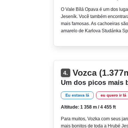
O Vale Bílá Opava é um dos luga
Jeseník. Você também encontrará
mais famosas. As cachoeiras são 
amarelo de Karlova Studánka S
Vozca (1.377
4.
Um dos picos mais b
Eu estava lá
eu quero ir lá
Altitude: 1 358 m / 4 455 ft
Para muitos, Vozka com seus jar
mais bonitos de toda a Hrubé Je