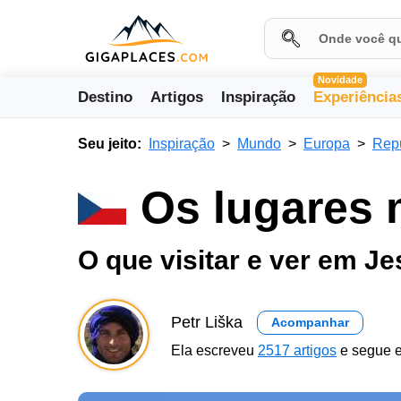
Novidade
Destino
Artigos
Inspiração
Experiência
Seu jeito:
Inspiração
Mundo
Europa
Rep
Os lugares 
O que visitar e ver em J
Petr Liška
Acompanhar
Ela escreveu
2517 artigos
e segue e