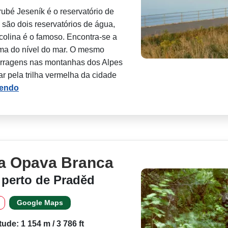
bé Jeseník é o reservatório de
são dois reservatórios de água,
 colina é o famoso. Encontra-se a
ima do nível do mar. O mesmo
rragens nas montanhas dos Alpes
r pela trilha vermelha da cidade
lendo
a Opava Branca
 perto de Praděd
Google Maps
itude: 1 154 m / 3 786 ft