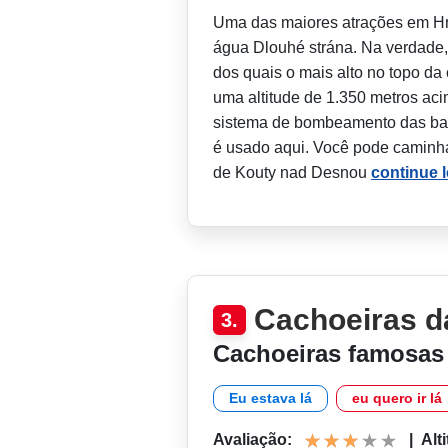
Uma das maiores atrações em Hru
água Dlouhé strána. Na verdade, 
dos quais o mais alto no topo da
uma altitude de 1.350 metros ac
sistema de bombeamento das ba
é usado aqui. Você pode caminha
de Kouty nad Desnou
continue 
Cachoeiras d
3.
Cachoeiras famosas
Eu estava lá
eu quero ir lá
Avaliação:
|
Alt