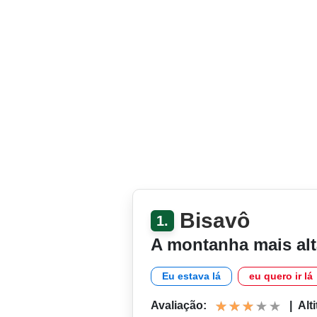
Bisavô
1.
A montanha mais alt
Eu estava lá
eu quero ir lá
Avaliação:
|
Alt