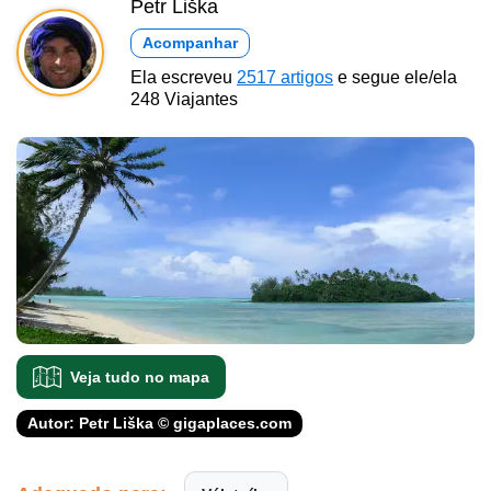
Petr Liška
Acompanhar
Ela escreveu
2517 artigos
e segue ele/ela
248 Viajantes
Veja tudo no mapa
Autor: Petr Liška © gigaplaces.com