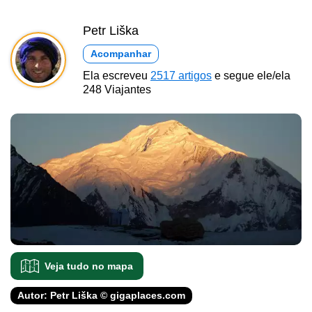
Petr Liška
Acompanhar
Ela escreveu
2517 artigos
e segue ele/ela
248 Viajantes
Veja tudo no mapa
Autor: Petr Liška © gigaplaces.com