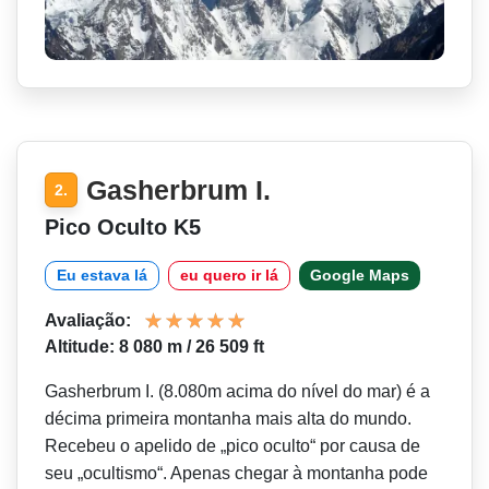
Gasherbrum I.
2.
Pico Oculto K5
Eu estava lá
eu quero ir lá
Google Maps
Avaliação:
Altitude: 8 080 m / 26 509 ft
Gasherbrum I. (8.080m acima do nível do mar) é a
décima primeira montanha mais alta do mundo.
Recebeu o apelido de „pico oculto“ por causa de
seu „ocultismo“. Apenas chegar à montanha pode