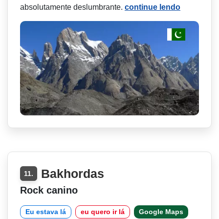
absolutamente deslumbrante.
continue lendo
Bakhordas
11.
Rock canino
Eu estava lá
eu quero ir lá
Google Maps