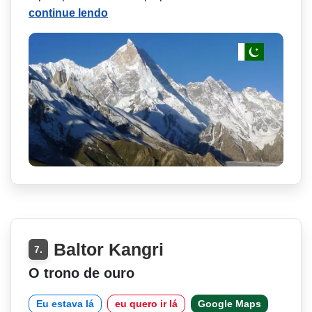
continue lendo
Baltor Kangri
7.
O trono de ouro
Eu estava lá
eu quero ir lá
Google Maps