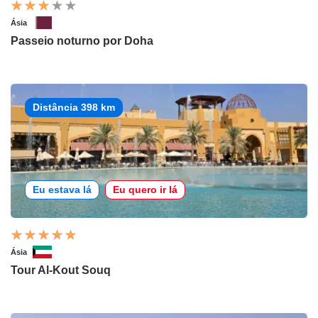
Ásia
Passeio noturno por Doha
Distância 398 km
Eu estava lá
Eu quero ir lá
Ásia
Tour Al-Kout Souq