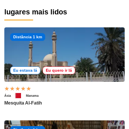
lugares mais lidos
Distância 1 km
Eu estava lá
Eu quero ir lá
Ásia
Manama
Mesquita Al-Fatih