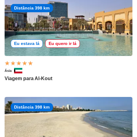
Distância 398 km
Eu estava lá
Eu quero ir lá
Ásia
Viagem para Al-Kout
Distância 398 km