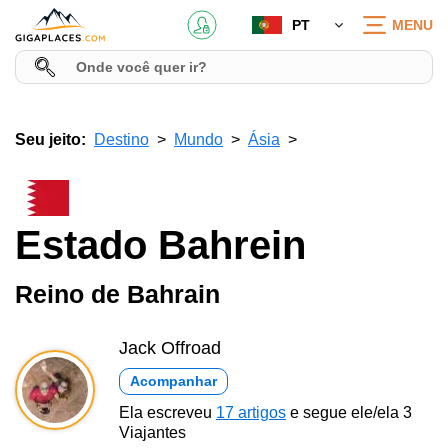
PT
MENU
Seu jeito:
Destino
Mundo
Ásia
Estado Bahrein
Reino de Bahrain
Jack Offroad
Acompanhar
Ela escreveu
17 artigos
e segue ele/ela 3
Viajantes