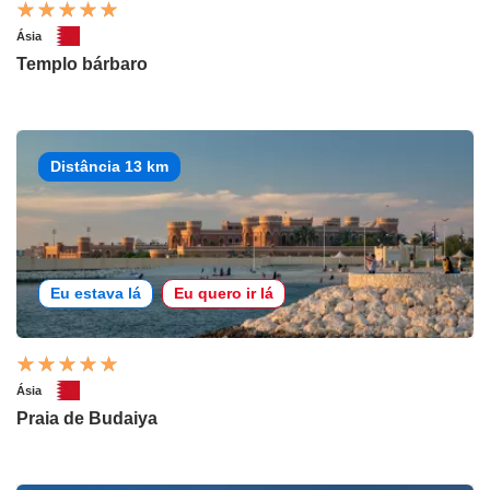
Ásia
Templo bárbaro
Distância 13 km
Eu estava lá
Eu quero ir lá
Ásia
Praia de Budaiya