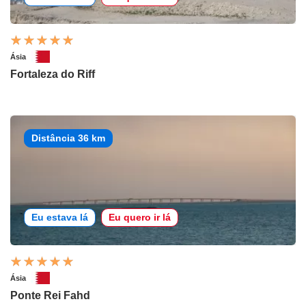
Ásia
Fortaleza do Riff
Distância 36 km
Eu estava lá
Eu quero ir lá
Ásia
Ponte Rei Fahd