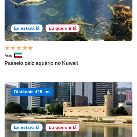
Eu estava lá
Eu quero ir lá
Ásia
Passeio pelo aquário no Kuwait
Distância 425 km
Eu estava lá
Eu quero ir lá