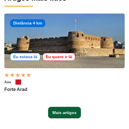
Distância 4 km
Eu estava lá
Eu quero ir lá
Ásia
Forte Arad
Mais artigos