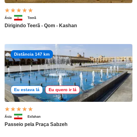
Ásia
Teerã
Dirigindo Teerã - Qom - Kashan
Distância 147 km
Eu estava lá
Eu quero ir lá
Ásia
Esfahan
Passeio pela Praça Sabzeh