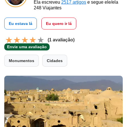
Ela escreveu
2517 artigos
e segue ele/ela
248 Viajantes
Eu estava lá
Eu quero ir lá
(1 avaliação)
Envie uma avaliação
Monumentos
Cidades