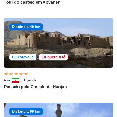
Tour do castelo em Abyaneh
Distância 49 km
Eu estava lá
Eu quero ir lá
Ásia
Abyaneh
Passeio pelo Castelo de Hanjan
Distância 66 km