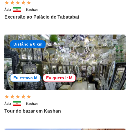
Ásia
Kashan
Excursão ao Palácio de Tabatabai
Distância 0 km
Eu estava lá
Eu quero ir lá
Ásia
Kashan
Tour do bazar em Kashan