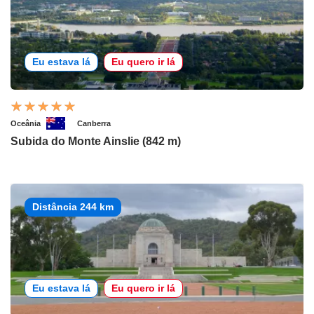
Eu estava lá
Eu quero ir lá
Oceânia
Canberra
Subida do Monte Ainslie (842 m)
Distância 244 km
Eu estava lá
Eu quero ir lá