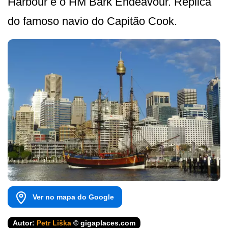
Harbour é o HM Bark Endeavour. Réplica
do famoso navio do Capitão Cook.
Ver no mapa do Google
Autor:
Petr Liška
© gigaplaces.com