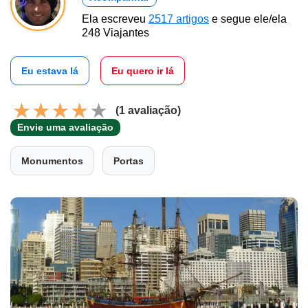
Ela escreveu
2517 artigos
e segue ele/ela
248 Viajantes
Eu estava lá
Eu quero ir lá
(1 avaliação)
Envie uma avaliação
Monumentos
Portas