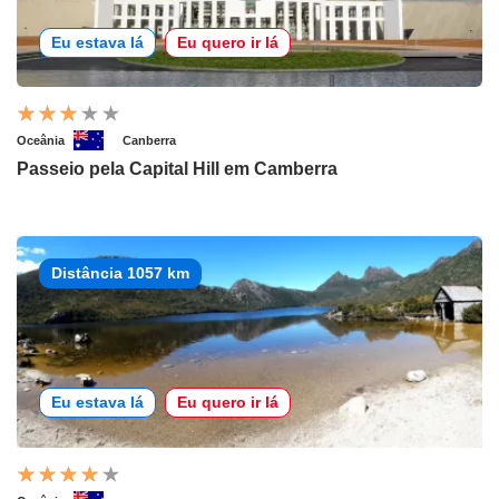
Eu estava lá
Eu quero ir lá
Oceânia
Canberra
Passeio pela Capital Hill em Camberra
Distância 1057 km
Eu estava lá
Eu quero ir lá