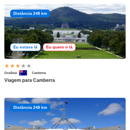
Distância 248 km
Eu estava lá
Eu quero ir lá
Oceânia
Canberra
Viagem para Camberra
Distância 248 km