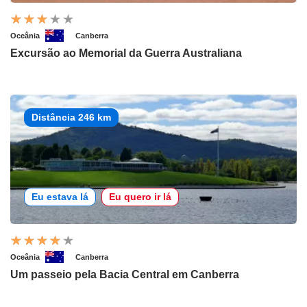
Oceânia
Canberra
Excursão ao Memorial da Guerra Australiana
Distância 246 km
Eu estava lá
Eu quero ir lá
Oceânia
Canberra
Um passeio pela Bacia Central em Canberra