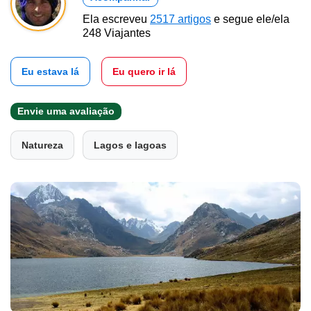
Ela escreveu
2517 artigos
e segue ele/ela
248 Viajantes
Eu estava lá
Eu quero ir lá
Envie uma avaliação
Natureza
Lagos e lagoas