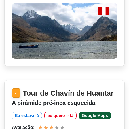
Tour de Chavín de Huantar
2.
A pirâmide pré-inca esquecida
Eu estava lá
eu quero ir lá
Google Maps
Avaliação: