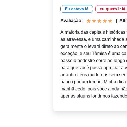
Eu estava lá
eu quero ir lá
Avaliação:
|
Alti
A maioria das capitais histórica
as atravessa, e uma caminhada 
geralmente o levará direto ao ce
exceção, e seu Tâmisa é uma cara
passeio pedestre corre ao long
para que você possa apreciar a 
arranha-céus modernos sem ser 
banco por um tempo. Minha dica 
manhã cedo, pois você ainda não 
apenas alguns londrinos fazendo