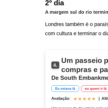
2º dia
A margem sul do rio term
Londres também é o paraís
com cultura e terminar o di
Um passeio p
4.
compras e pa
De South Embankmen
Eu estava lá
eu quero ir lá
Avaliação:
|
Alti