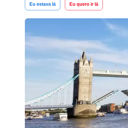
Eu estava lá
Eu quero ir lá