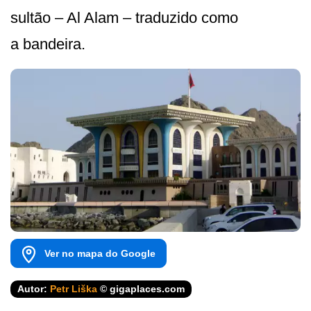
sultão – Al Alam – traduzido como
a bandeira.
Ver no mapa do Google
Autor:
Petr Liška
© gigaplaces.com