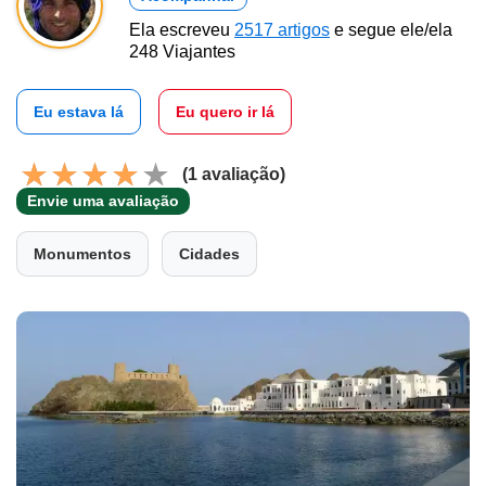
Ela escreveu
2517 artigos
e segue ele/ela
248 Viajantes
Eu estava lá
Eu quero ir lá
(1 avaliação)
Envie uma avaliação
Monumentos
Cidades