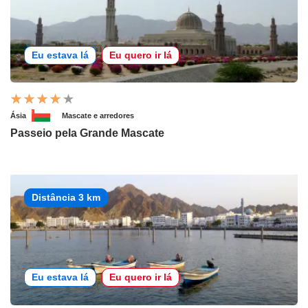
Eu estava lá
Eu quero ir lá
Ásia
Mascate e arredores
Passeio pela Grande Mascate
Distância 3 km
Eu estava lá
Eu quero ir lá