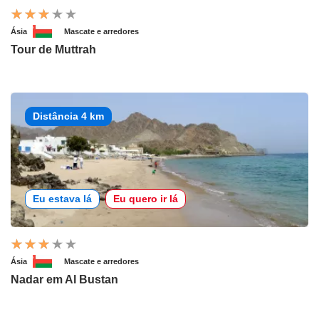
Ásia
Mascate e arredores
Tour de Muttrah
Distância 4 km
Eu estava lá
Eu quero ir lá
Ásia
Mascate e arredores
Nadar em Al Bustan