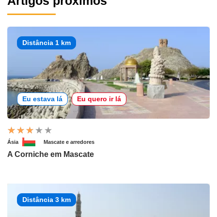
Artigos próximos
Distância 1 km
Eu estava lá
Eu quero ir lá
Ásia
Mascate e arredores
A Corniche em Mascate
Distância 3 km