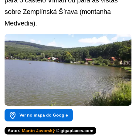
para o castelo Vinian ou para as vistas
sobre Zemplínská Šírava (montanha
Medvedia).
Ver no mapa do Google
Autor:
Martin Javorský
© gigaplaces.com