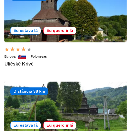
Eu estava lá
Eu quero ir lá
Europa
Polonesas
Uličské Krivé
Distância 38 km
Eu estava lá
Eu quero ir lá