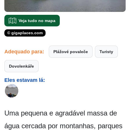
Veja tudo no mapa
© gigaplaces.com
Adequado para:
Plážové povaleče
Turisty
Dovolenkáře
Eles estavam lá:
Uma pequena e agradável massa de
água cercada por montanhas, parques