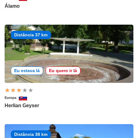
Álamo
Distância 37 km
Eu estava lá
Eu quero ir lá
Europa
Herlian Geyser
Distância 38 km