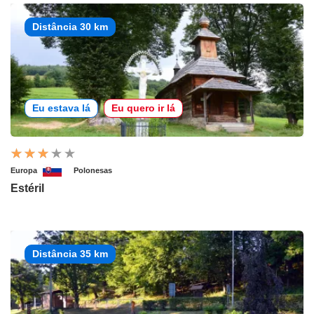
Distância 30 km
Eu estava lá
Eu quero ir lá
Europa
Polonesas
Estéril
Distância 35 km