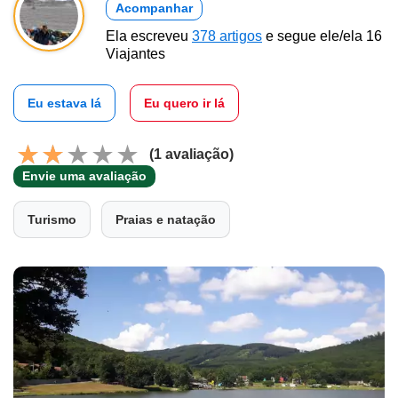
Acompanhar
Ela escreveu
378 artigos
e segue ele/ela 16
Viajantes
Eu estava lá
Eu quero ir lá
(1 avaliação)
Envie uma avaliação
Turismo
Praias e natação