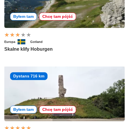
Byłem tam
Chcę tam pójść
Europa
Gotland
Skalne klify Hoburgen
Dystans 716 km
Byłem tam
Chcę tam pójść