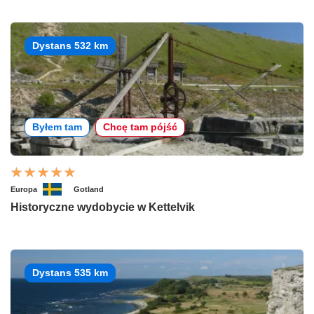
Dystans 532 km
Byłem tam
Chcę tam pójść
Europa
Gotland
Historyczne wydobycie w Kettelvik
Dystans 535 km