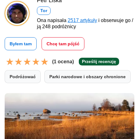
Petr Liška
Tor
Ona napisała
2517 artykuły
i obserwuje go /
ją 248 podróżnicy
Byłem tam
Chcę tam pójść
(1 ocena)
Prześlij recenzję
Podróżować
Parki narodowe i obszary chronione