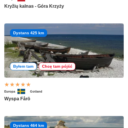
Kryžių kalnas - Góra Krzyży
Dystans 425 km
Byłem tam
Chcę tam pójść
Europa
Gotland
Wyspa Fårö
Dystans 464 km