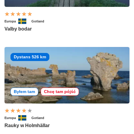
Europa
Gotland
Valby bodar
Dystans 526 km
Byłem tam
Chcę tam pójść
Europa
Gotland
Rauky w Holmhällar