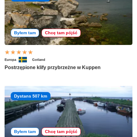
Byłem tam
Chcę tam pójść
Europa
Gotland
Postrzępione klify przybrzeżne w Kuppen
Dystans 507 km
Byłem tam
Chcę tam pójść