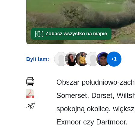
Zobacz wszystko na mapie
Byli tam:
+1
Obszar południowo-zacho
Somerset, Dorset, Wiltshi
spokojną okolicę, większ
Exmoor czy Dartmoor.