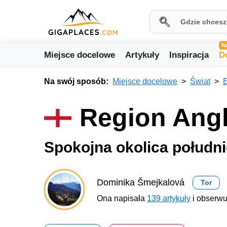
N
Miejsce docelowe
Artykuły
Inspiracja
D
Na swój sposób:
Miejsce docelowe
Świat
Region Angl
Spokojna okolica połud
Dominika Šmejkalová
Tor
Ona napisała
139 artykuły
i obserwu