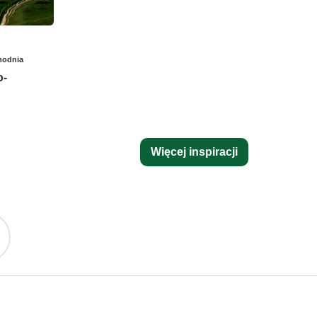
hodnia
o-
Więcej inspiracji