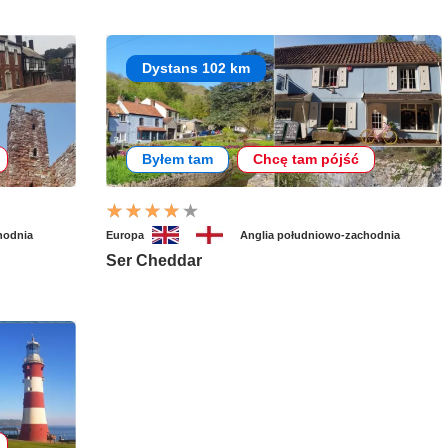
Dystans 102 km
Byłem tam
Chcę tam pójść
hodnia
Europa
Anglia południowo-zachodnia
Ser Cheddar