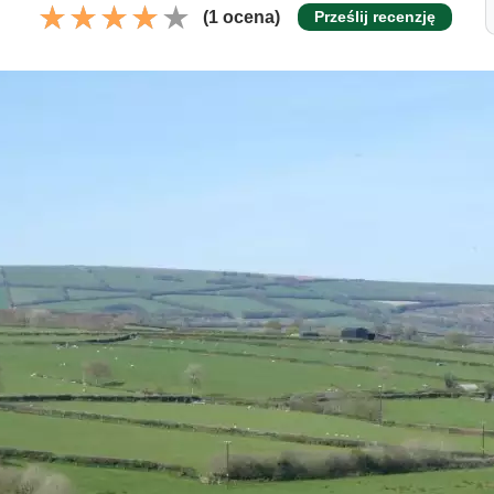
(1 ocena)
Prześlij recenzję