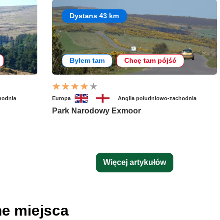
Dystans 43 km
Byłem tam
Chcę tam pójść
hodnia
Europa
Anglia południowo-zachodnia
Park Narodowy Exmoor
Więcej artykułów
ne miejsca