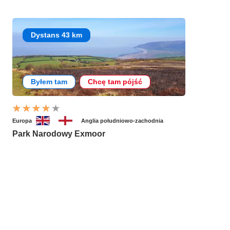
Dystans 43 km
Byłem tam
Chcę tam pójść
Europa
Anglia południowo-zachodnia
Park Narodowy Exmoor