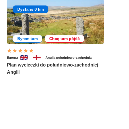
Dystans 0 km
Byłem tam
Chcę tam pójść
Europa
Anglia południowo-zachodnia
Plan wycieczki do południowo-zachodniej
Anglii