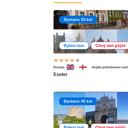
Dystans 33 km
Byłem tam
Chcę tam pójść
Europa
Anglia południowo-zac
Exeter
Dystans 45 km
Byłem tam
Chcę tam pójść