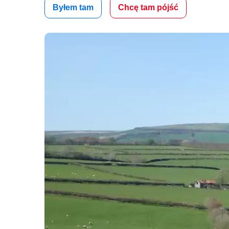
Byłem tam
Chcę tam pójść