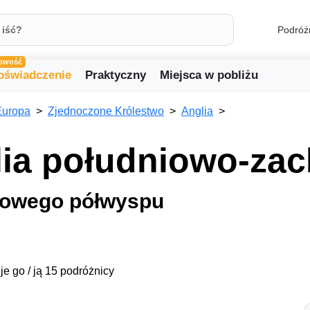
Podróż
owość
oświadczenie
Praktyczny
Miejsca w pobliżu
Europa
Zjednoczone Królestwo
Anglia
ia południowo-za
niowego półwyspu
je go / ją 15 podróżnicy