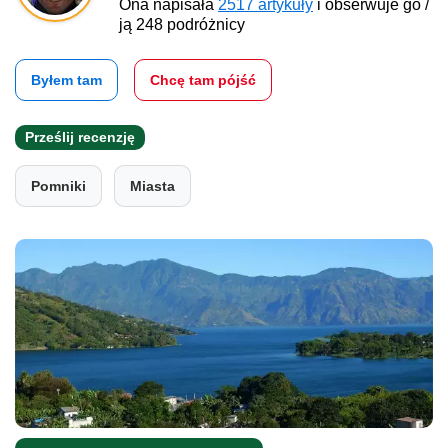
Ona napisała
2517 artykuły
i obserwuje go /
ją 248 podróżnicy
Byłem tam
Chcę tam pójść
Prześlij recenzję
Pomniki
Miasta