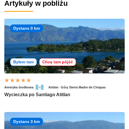
Artykuły w pobliżu
Dystans 0 km
Byłem tam
Chcę tam pójść
Ameryka środkowa
Atitlan
Góry Sierra Madre de Chiapas
Wycieczka po Santiago Atitlan
Dystans 3 km