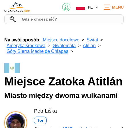
PL
MENU
Na swój sposób:
Miejsce docelowe
Świat
Ameryka środkowa
Gwatemala
Atitlan
Góry Sierra Madre de Chiapas
Miejsce Zatoka Atitlán
Miasto między dwoma wulkanami
Petr Liška
Tor