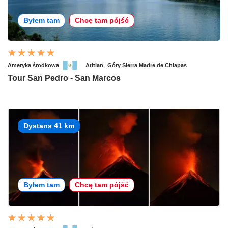
Byłem tam
Chcę tam pójść
Ameryka środkowa
Atitlan
Góry Sierra Madre de Chiapas
Tour San Pedro - San Marcos
Dystans 41 km
Byłem tam
Chcę tam pójść