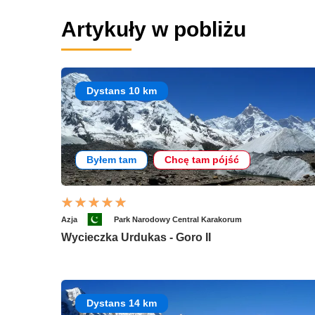
Artykuły w pobliżu
Dystans 10 km
Byłem tam
Chcę tam pójść
Azja
Park Narodowy Central Karakorum
Wycieczka Urdukas - Goro II
Dystans 14 km