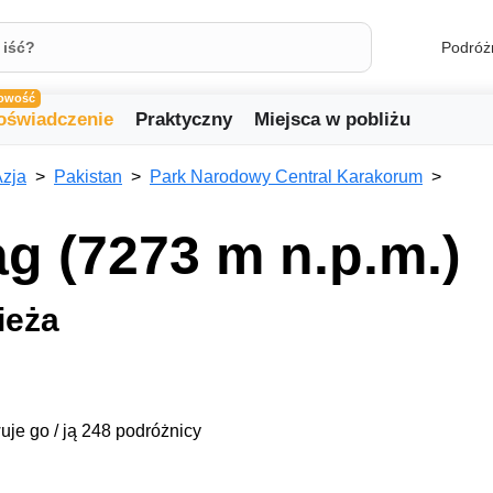
Podróż
owość
oświadczenie
Praktyczny
Miejsca w pobliżu
zja
Pakistan
Park Narodowy Central Karakorum
g (7273 m n.p.m.)
ieża
uje go / ją 248 podróżnicy