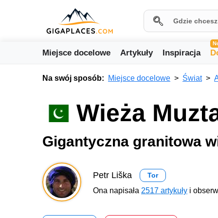
N
Miejsce docelowe
Artykuły
Inspiracja
D
Na swój sposób:
Miejsce docelowe
Świat
A
Wieża Muzta
Gigantyczna granitowa w
Petr Liška
Tor
Ona napisała
2517 artykuły
i obserw