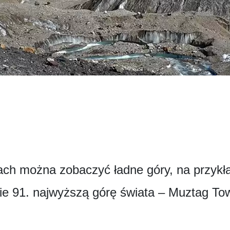
ch można zobaczyć ładne góry, na przykł
nie 91. najwyższą górę świata – Muztag To