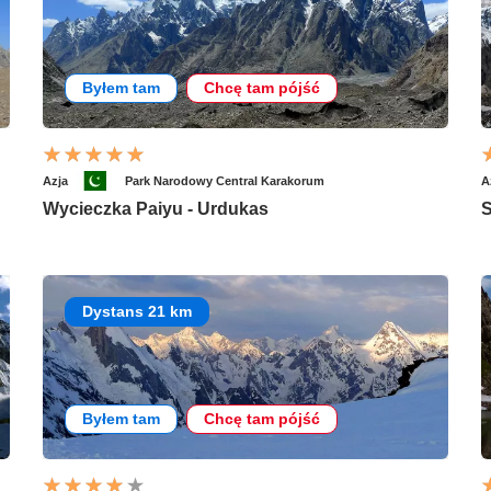
Byłem tam
Chcę tam pójść
Azja
Park Narodowy Central Karakorum
A
Wycieczka Paiyu - Urdukas
S
Dystans 21 km
Byłem tam
Chcę tam pójść