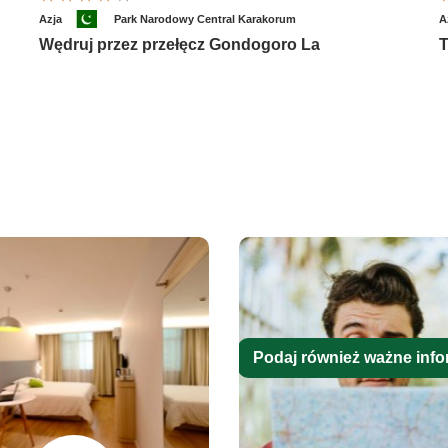
Azja
Park Narodowy Central Karakorum
A
Wędruj przez przełęcz Gondogoro La
T
Podaj również ważne info