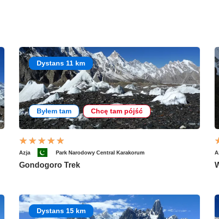
Dystans 11 km
Byłem tam
Chcę tam pójść
Azja
Park Narodowy Central Karakorum
A
Gondogoro Trek
W
Dystans 15 km