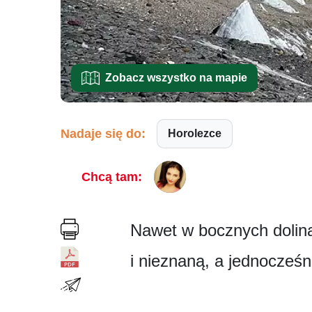
Zobacz wszystko na mapie
Nadaje się do:
Horolezce
Chcą tam:
Nawet w bocznych dolina
i nieznaną, a jednocześ