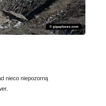
© gigaplaces.com
ad nieco niepozorną
wer.