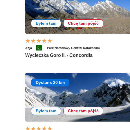
Byłem tam
Chcę tam pójść
Azja
Park Narodowy Central Karakorum
Wycieczka Goro II. - Concordia
Dystans 20 km
Byłem tam
Chcę tam pójść