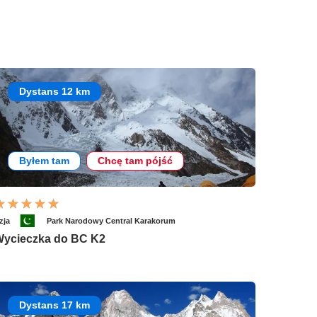
Dystans 12 km
Byłem tam
Chcę tam pójść
zja
Park Narodowy Central Karakorum
ycieczka do BC K2
Dystans 17 km