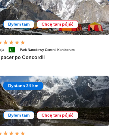
Byłem tam
Chcę tam pójść
zja
Park Narodowy Central Karakorum
pacer po Concordii
Dystans 24 km
Byłem tam
Chcę tam pójść