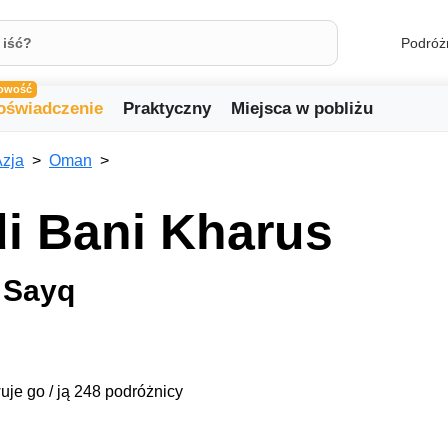
Podróż
owość
oświadczenie
Praktyczny
Miejsca w pobliżu
zja
Oman
i Bani Kharus
 Sayq
uje go / ją 248 podróżnicy