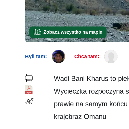
Zobacz wszystko na mapie
Byli tam:
Chcą tam:
Wadi Bani Kharus to pięk
Wycieczka rozpoczyna si
prawie na samym końcu d
krajobraz Omanu