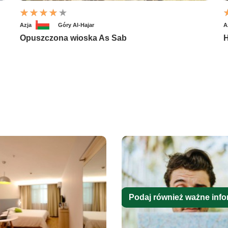
Azja
Góry Al-Hajar
A
Opuszczona wioska As Sab
H
Podaj również ważne info