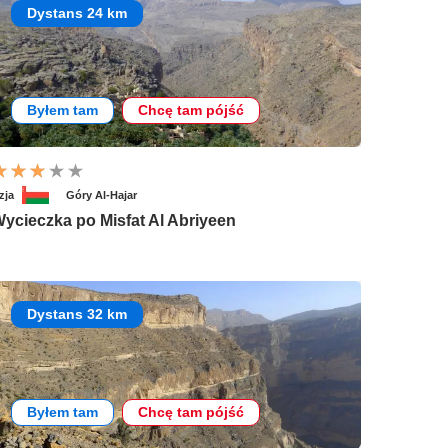
Dystans 24 km
Byłem tam
Chcę tam pójść
zja
Góry Al-Hajar
ycieczka po Misfat Al Abriyeen
Dystans 32 km
Byłem tam
Chcę tam pójść