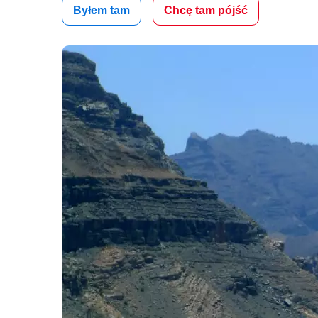
Byłem tam
Chcę tam pójść