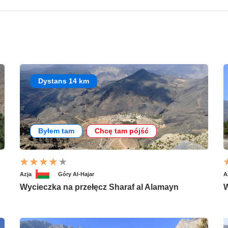
Dystans 14 km
Byłem tam
Chcę tam pójść
Azja
Góry Al-Hajar
A
Wycieczka na przełęcz Sharaf al Alamayn
W