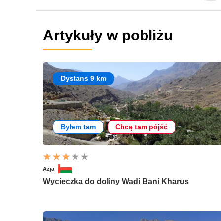
Artykuły w pobliżu
Dystans 9 km
Byłem tam
Chcę tam pójść
Azja
Wycieczka do doliny Wadi Bani Kharus