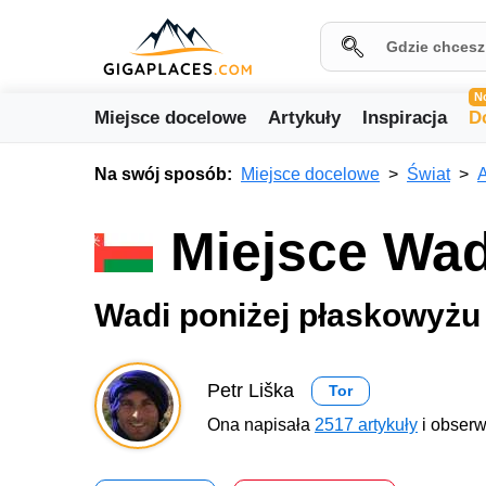
N
Miejsce docelowe
Artykuły
Inspiracja
D
Na swój sposób:
Miejsce docelowe
Świat
A
Miejsce Wad
Wadi poniżej płaskowyżu
Petr Liška
Tor
Ona napisała
2517 artykuły
i obserw