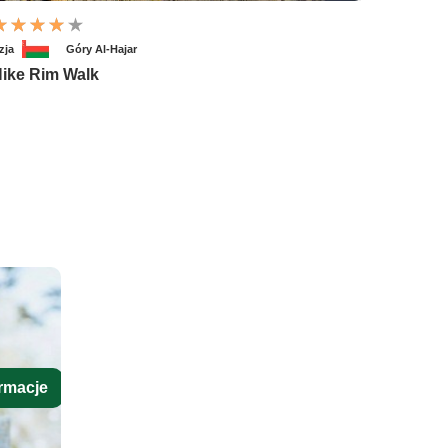
zja
Góry Al-Hajar
ike Rim Walk
rmacje