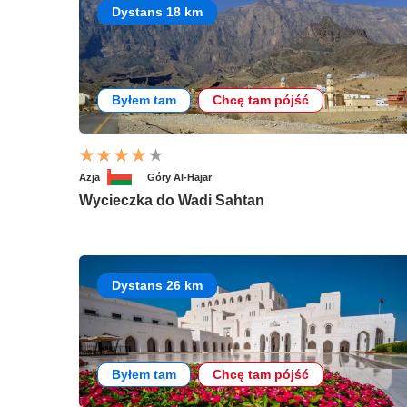
Dystans 18 km
Byłem tam
Chcę tam pójść
Azja
Góry Al-Hajar
Wycieczka do Wadi Sahtan
Dystans 26 km
Byłem tam
Chcę tam pójść