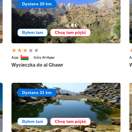
Dystans 20 km
Byłem tam
Chcę tam pójść
Azja
Góry Al-Hajar
A
Wycieczka do al Ghawr
W
Dystans 31 km
Byłem tam
Chcę tam pójść