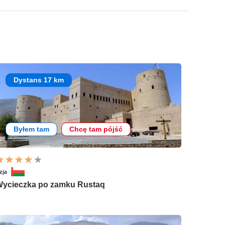
Dystans 17 km
Byłem tam
Chcę tam pójść
zja
ycieczka po zamku Rustaq