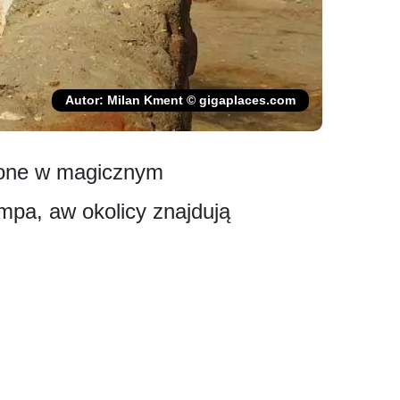
Autor: Milan Kment © gigaplaces.com
ożone w magicznym
pa, aw okolicy znajdują