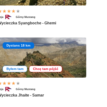
zja
Górny Mustang
ycieczka Syangboche - Ghemi
Dystans 18 km
Byłem tam
Chcę tam pójść
zja
Górny Mustang
ycieczka Jhaite - Samar