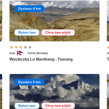
Dystans 4 km
Byłem tam
Chcę tam pójść
Azja
Górny Mustang
A
Wycieczka Lo Manthang - Tsarang
T
Dystans 6 km
Byłem tam
Chcę tam pójść