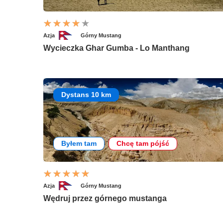
Azja
Górny Mustang
Wycieczka Ghar Gumba - Lo Manthang
Dystans 10 km
Byłem tam
Chcę tam pójść
Azja
Górny Mustang
Wędruj przez górnego mustanga