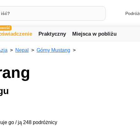
Podróż
owość
oświadczenie
Praktyczny
Miejsca w pobliżu
zja
Nepal
Górny Mustang
rang
gu
uje go / ją 248 podróżnicy