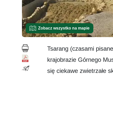
Zobacz wszystko na mapie
Tsarang (czasami pisane
krajobrazie Górnego Mus
się ciekawe zwietrzałe s