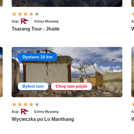
Azja
Górny Mustang
A
Tsarang Tour - Jhaite
W
Dystans 10 km
Byłem tam
Chcę tam pójść
Azja
Górny Mustang
A
Wycieczka po Lo Manthang
W