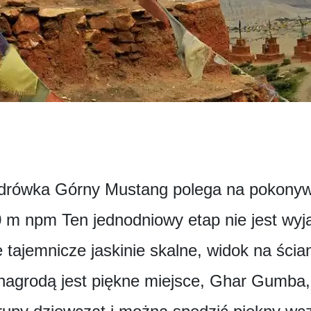
drówka Górny Mustang polega na pokonywan
 m npm Ten jednodniowy etap nie jest wyj
e tajemnicze jaskinie skalne, widok na śc
nagrodą jest piękne miejsce, Ghar Gumba,