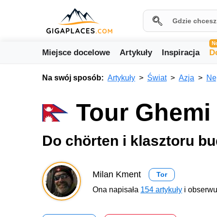
N
Miejsce docelowe
Artykuły
Inspiracja
D
Na swój sposób:
Artykuły
Świat
Azja
Ne
Tour Ghemi
Do chörten i klasztoru b
Milan Kment
Tor
Ona napisała
154 artykuły
i obserwu