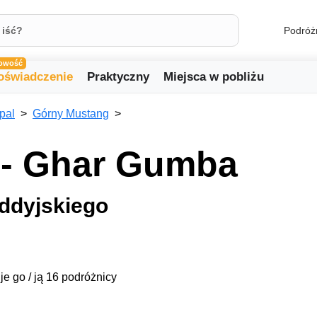
Podróż
owość
oświadczenie
Praktyczny
Miejsca w pobliżu
pal
Górny Mustang
 - Ghar Gumba
uddyjskiego
je go / ją 16 podróżnicy