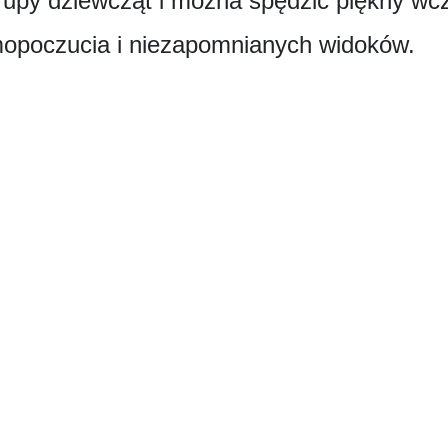
upy dziewcząt i można spędzić piękny wc
poczucia i niezapomnianych widoków.