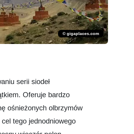
© gigaplaces.com
iu serii siodeł
ątkiem. Oferuje bardzo
ianę ośnieżonych olbrzymów
 cel tego jednodniowego