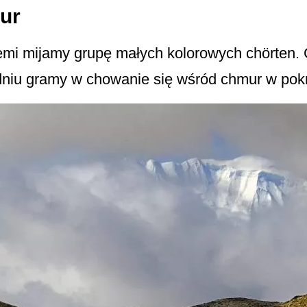
ur
emi mijamy grupę małych kolorowych chörten.
udniu gramy w chowanie się wśród chmur w pok