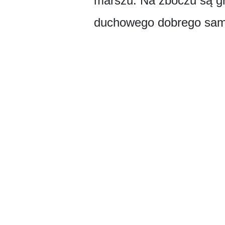
marszu. Na zboczu są gr
duchowego dobrego samo