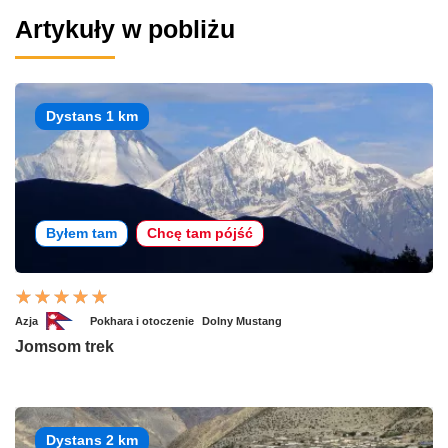
Artykuły w pobliżu
Dystans 1 km
Byłem tam
Chcę tam pójść
Azja
Pokhara i otoczenie
Dolny Mustang
Jomsom trek
Dystans 2 km