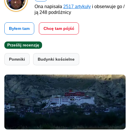
Ona napisała
2517 artykuły
i obserwuje go /
ją 248 podróżnicy
Byłem tam
Chcę tam pójść
Prześlij recenzję
Pomniki
Budynki kościelne