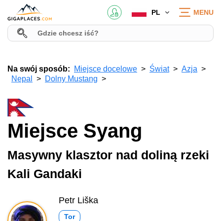
PL
MENU
Na swój sposób:
Miejsce docelowe
Świat
Azja
Nepal
Dolny Mustang
Miejsce Syang
Masywny klasztor nad doliną rzeki
Kali Gandaki
Petr Liška
Tor