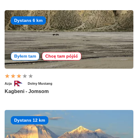
Dystans 6 km
Byłem tam
Chcę tam pójść
Azja
Dolny Mustang
Kagbeni - Jomsom
Dystans 12 km