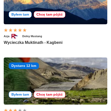
Byłem tam
Chcę tam pójść
Azja
Dolny Mustang
Wycieczka Muktinath - Kagbeni
Dystans 12 km
Byłem tam
Chcę tam pójść