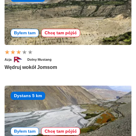
Byłem tam
Chcę tam pójść
Azja
Dolny Mustang
Wędruj wokół Jomsom
Dystans 5 km
Byłem tam
Chcę tam pójść