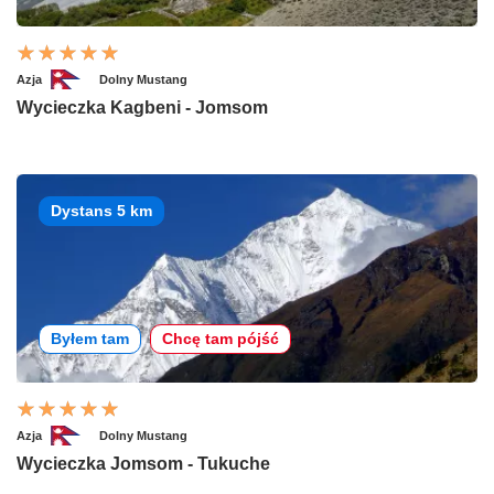
Azja
Dolny Mustang
Wycieczka Kagbeni - Jomsom
Dystans 5 km
Byłem tam
Chcę tam pójść
Azja
Dolny Mustang
Wycieczka Jomsom - Tukuche