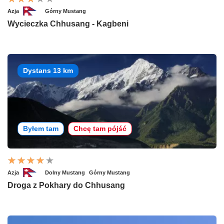
Azja
Górny Mustang
Wycieczka Chhusang - Kagbeni
Dystans 13 km
Byłem tam
Chcę tam pójść
Azja
Dolny Mustang
Górny Mustang
Droga z Pokhary do Chhusang