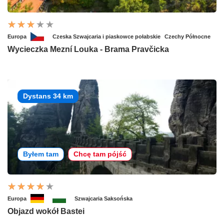
Europa
Czeska Szwajcaria i piaskowce połabskie
Czechy Północne
Wycieczka Mezní Louka - Brama Pravčicka
Dystans 34 km
Byłem tam
Chcę tam pójść
Europa
Szwajcaria Saksońska
Objazd wokół Bastei