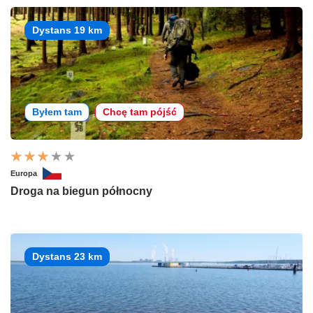
Dystans 19 km
Byłem tam
Chcę tam pójść
Europa
Droga na biegun północny
Dystans 23 km