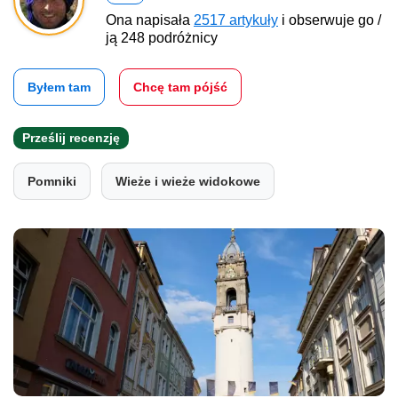
Ona napisała
2517 artykuły
i obserwuje go /
ją 248 podróżnicy
Byłem tam
Chcę tam pójść
Prześlij recenzję
Pomniki
Wieże i wieże widokowe