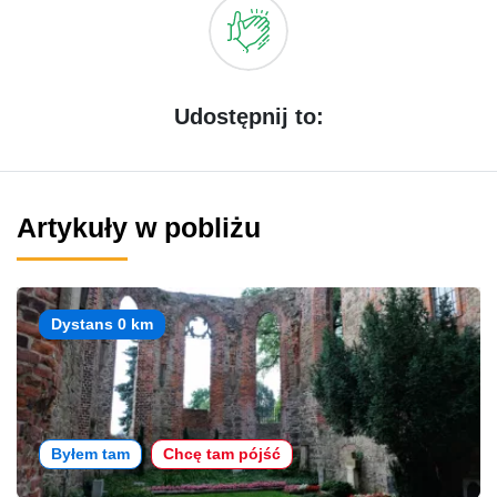
Udostępnij to:
Artykuły w pobliżu
Dystans 0 km
Byłem tam
Chcę tam pójść