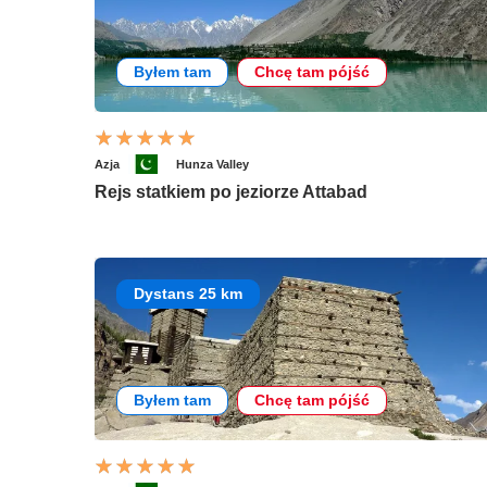
Byłem tam
Chcę tam pójść
Azja
Hunza Valley
Rejs statkiem po jeziorze Attabad
Dystans 25 km
Byłem tam
Chcę tam pójść