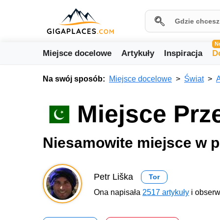
N
Miejsce docelowe
Artykuły
Inspiracja
D
Na swój sposób:
Miejsce docelowe
Świat
A
Miejsce Prz
Niesamowite miejsce w p
Petr Liška
Tor
Ona napisała
2517 artykuły
i obserw