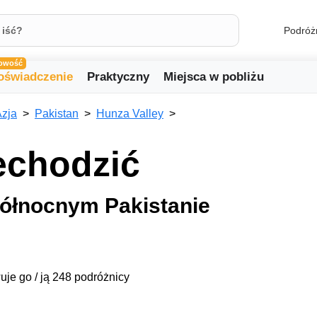
Podróż
owość
oświadczenie
Praktyczny
Miejsca w pobliżu
zja
Pakistan
Hunza Valley
echodzić
ółnocnym Pakistanie
uje go / ją 248 podróżnicy