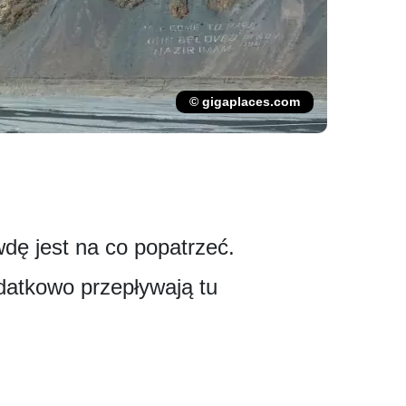
© gigaplaces.com
dę jest na co popatrzeć.
datkowo przepływają tu