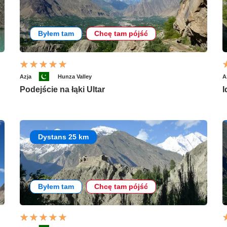
Byłem tam
Chcę tam pójść
Azja
Hunza Valley
A
Podejście na łąki Ultar
I
Dystans 25 km
Byłem tam
Chcę tam pójść