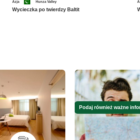
Azja
Hunza Valley
A
Wycieczka po twierdzy Baltit
W
Podaj również ważne info