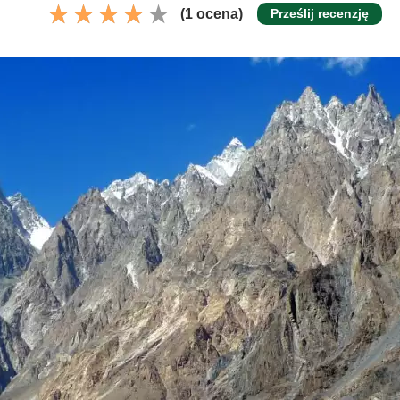
(1 ocena)
Prześlij recenzję