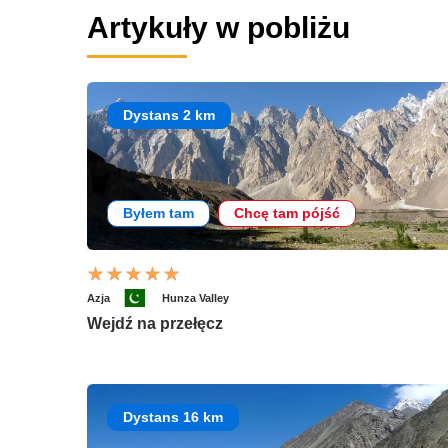
Artykuły w pobliżu
Dystans 2 km
Byłem tam
Chcę tam pójść
Azja
Hunza Valley
Wejdź na przełęcz
Dystans 16 km