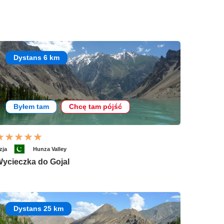
Dystans 6 km
Byłem tam
Chcę tam pójść
zja
Hunza Valley
ycieczka do Gojal
Dystans 25 km