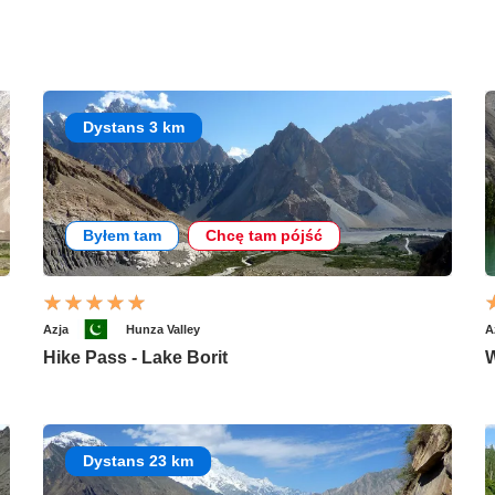
Dystans 3 km
Byłem tam
Chcę tam pójść
Azja
Hunza Valley
A
Hike Pass - Lake Borit
W
Dystans 23 km