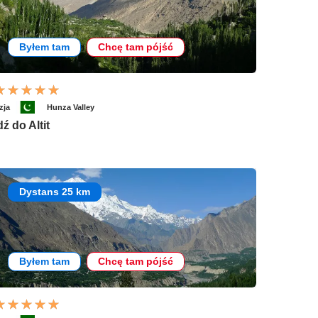
Byłem tam
Chcę tam pójść
zja
Hunza Valley
dź do Altit
Dystans 25 km
Byłem tam
Chcę tam pójść