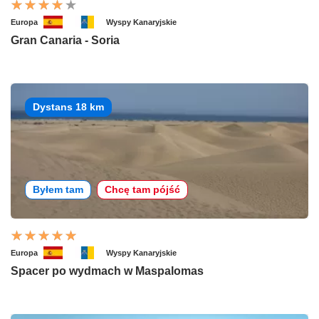
Europa
Wyspy Kanaryjskie
Gran Canaria - Soria
Dystans 18 km
Byłem tam
Chcę tam pójść
Europa
Wyspy Kanaryjskie
Spacer po wydmach w Maspalomas