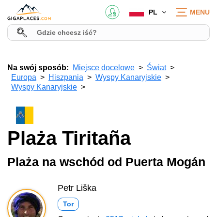
PL
MENU
Na swój sposób:
Miejsce docelowe
Świat
Europa
Hiszpania
Wyspy Kanaryjskie
Wyspy Kanaryjskie
Plaża Tiritaña
Plaża na wschód od Puerta Mogán
Petr Liška
Tor