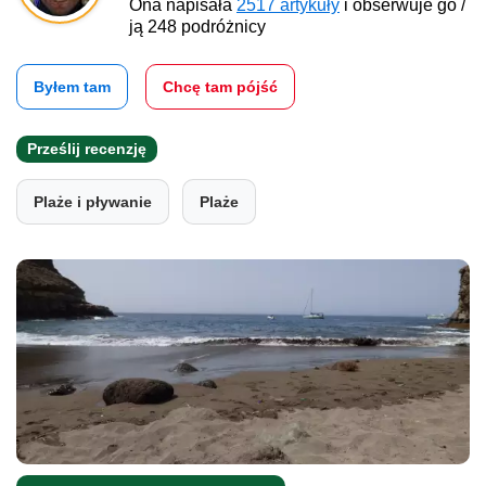
Ona napisała
2517 artykuły
i obserwuje go /
ją 248 podróżnicy
Byłem tam
Chcę tam pójść
Prześlij recenzję
Plaże i pływanie
Plaże