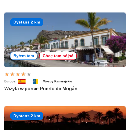
Dystans 2 km
Byłem tam
Chcę tam pójść
Europa
Wyspy Kanaryjskie
Wizyta w porcie Puerto de Mogán
Dystans 2 km