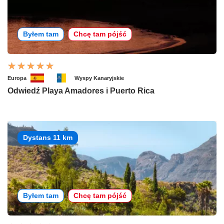
Byłem tam
Chcę tam pójść
Europa
Wyspy Kanaryjskie
Odwiedź Playa Amadores i Puerto Rica
Dystans 11 km
Byłem tam
Chcę tam pójść