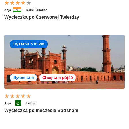
Azja
Delhi i okolice
Wycieczka po Czerwonej Twierdzy
Dystans 538 km
Byłem tam
Chcę tam pójść
Azja
Lahore
Wycieczka po meczecie Badshahi