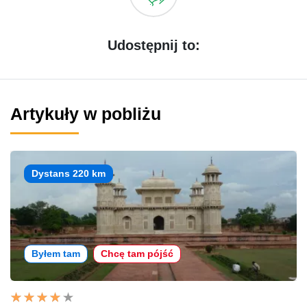
Udostępnij to:
Artykuły w pobliżu
Dystans 220 km
Byłem tam
Chcę tam pójść