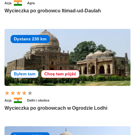
Azja
Agra
Wycieczka po grobowcu Itimad-ud-Daulah
Dystans 230 km
Byłem tam
Chcę tam pójść
Azja
Delhi i okolice
Wycieczka po grobowcach w Ogrodzie Lodhi