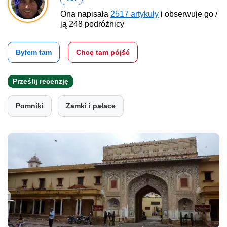
Ona napisała
2517 artykuły
i obserwuje go /
ją 248 podróżnicy
Byłem tam
Chcę tam pójść
Prześlij recenzję
Pomniki
Zamki i pałace