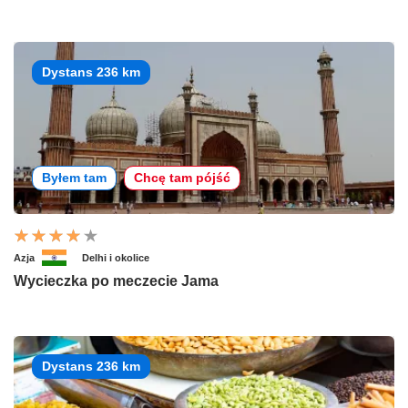
Dystans 236 km
Byłem tam
Chcę tam pójść
Azja
Delhi i okolice
Wycieczka po meczecie Jama
Dystans 236 km