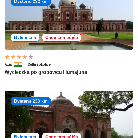
Dystans 232 km
Byłem tam
Chcę tam pójść
Azja
Delhi i okolice
Wycieczka po grobowcu Humajuna
Dystans 233 km
Byłem tam
Chcę tam pójść