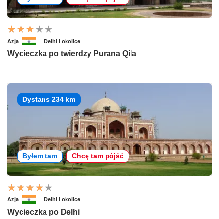
Azja
Delhi i okolice
Wycieczka po twierdzy Purana Qila
Dystans 234 km
Byłem tam
Chcę tam pójść
Azja
Delhi i okolice
Wycieczka po Delhi