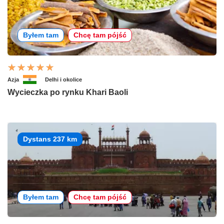
Byłem tam
Chcę tam pójść
Azja
Delhi i okolice
Wycieczka po rynku Khari Baoli
Dystans 237 km
Byłem tam
Chcę tam pójść