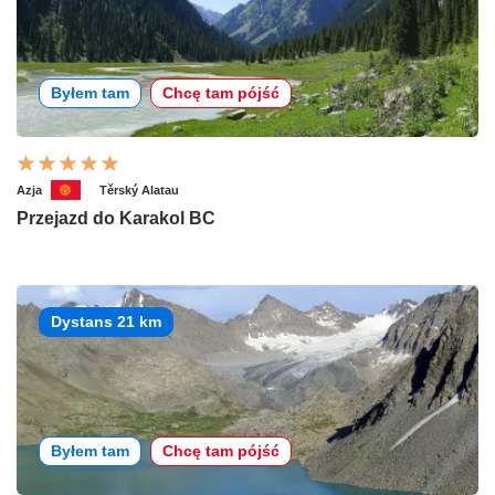
Byłem tam
Chcę tam pójść
Azja
Těrský Alatau
Przejazd do Karakol BC
Dystans 21 km
Byłem tam
Chcę tam pójść