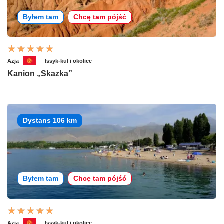
Byłem tam
Chcę tam pójść
Azja
Issyk-kul i okolice
Kanion „Skazka”
Dystans 106 km
Byłem tam
Chcę tam pójść
Azja
Issyk-kul i okolice