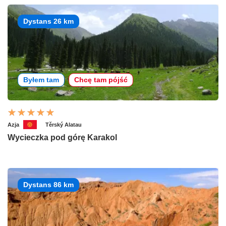
Dystans 26 km
Byłem tam
Chcę tam pójść
Azja
Těrský Alatau
Wycieczka pod górę Karakol
Dystans 86 km