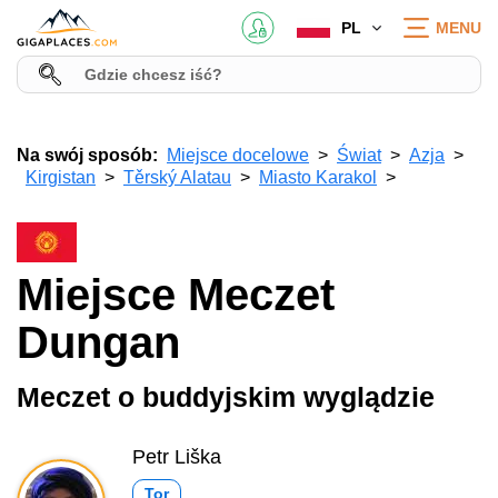
PL
MENU
Na swój sposób:
Miejsce docelowe
Świat
Azja
Kirgistan
Těrský Alatau
Miasto Karakol
Miejsce Meczet
Dungan
Meczet o buddyjskim wyglądzie
Petr Liška
Tor