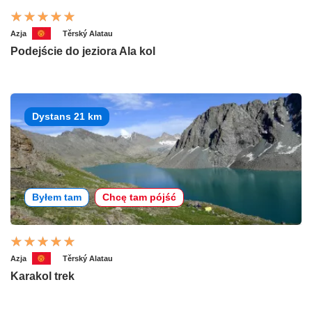
Azja
Těrský Alatau
Podejście do jeziora Ala kol
Dystans 21 km
Byłem tam
Chcę tam pójść
Azja
Těrský Alatau
Karakol trek