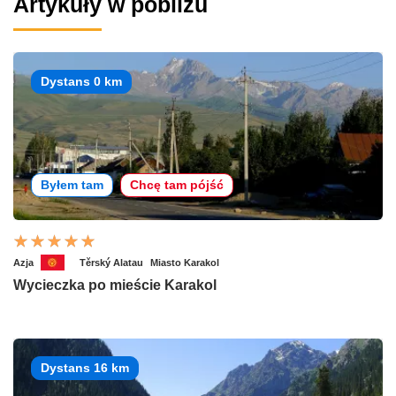
Artykuły w pobliżu
Dystans 0 km
Byłem tam
Chcę tam pójść
Azja
Těrský Alatau
Miasto Karakol
Wycieczka po mieście Karakol
Dystans 16 km