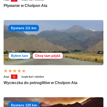
Pływanie w Cholpon Ata
Dystans 111 km
Byłem tam
Chcę tam pójść
Azja
Issyk-kul i okolice
Wycieczka do petroglifów w Cholpon Ata
Dystans 125 km