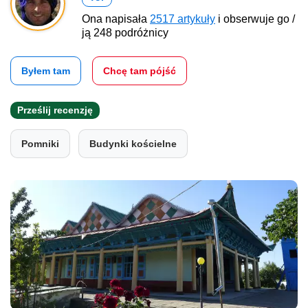
Ona napisała
2517 artykuły
i obserwuje go /
ją 248 podróżnicy
Byłem tam
Chcę tam pójść
Prześlij recenzję
Pomniki
Budynki kościelne