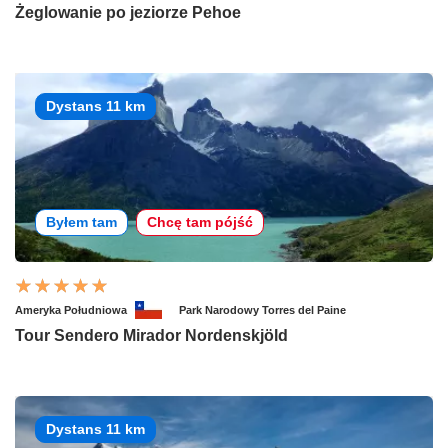
Żeglowanie po jeziorze Pehoe
Dystans 11 km
Byłem tam
Chcę tam pójść
Ameryka Południowa
Park Narodowy Torres del Paine
Tour Sendero Mirador Nordenskjöld
Dystans 11 km