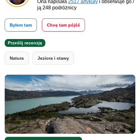
Ona napisała
2517 artykuły
i obserwuje go /
ją 248 podróżnicy
Byłem tam
Chcę tam pójść
Prześlij recenzję
Natura
Jeziora i stawy