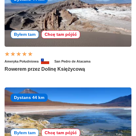
Byłem tam
Chcę tam pójść
Ameryka Południowa
San Pedro de Atacama
Rowerem przez Dolinę Księżycową
Dystans 44 km
Byłem tam
Chcę tam pójść