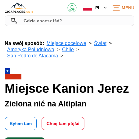
PL
MENU
Na swój sposób:
Miejsce docelowe
Świat
Ameryka Południowa
Chile
San Pedro de Atacama
Miejsce Kanion Jerez
Zielona nić na Altiplan
Byłem tam
Chcę tam pójść