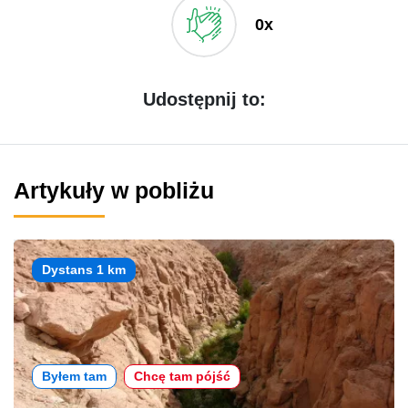
0x
Udostępnij to:
Artykuły w pobliżu
Dystans 1 km
Byłem tam
Chcę tam pójść