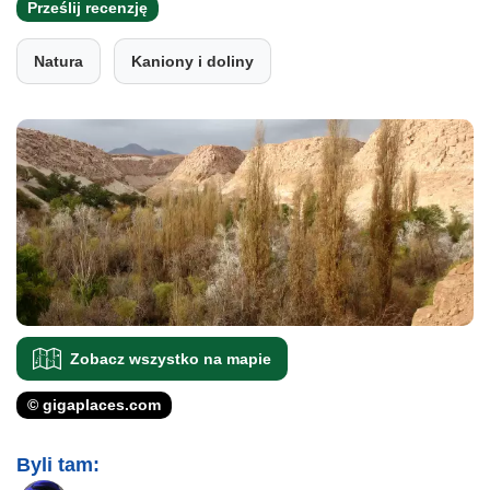
Prześlij recenzję
Natura
Kaniony i doliny
Zobacz wszystko na mapie
© gigaplaces.com
Byli tam: