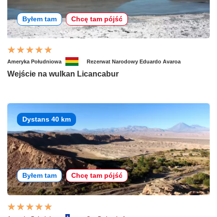
Byłem tam
Chcę tam pójść
Ameryka Południowa
Rezerwat Narodowy Eduardo Avaroa
Wejście na wulkan Licancabur
Dystans 40 km
Byłem tam
Chcę tam pójść