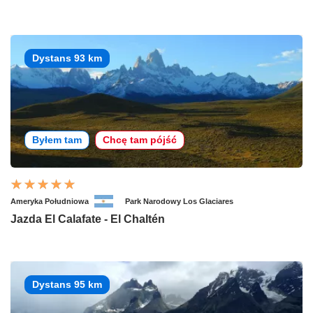
Dystans 93 km
Byłem tam
Chcę tam pójść
Ameryka Południowa
Park Narodowy Los Glaciares
Jazda El Calafate - El Chaltén
Dystans 95 km