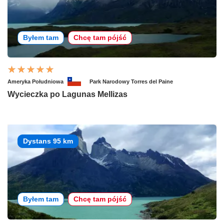
Byłem tam
Chcę tam pójść
Ameryka Południowa
Park Narodowy Torres del Paine
Wycieczka po Lagunas Mellizas
Dystans 95 km
Byłem tam
Chcę tam pójść