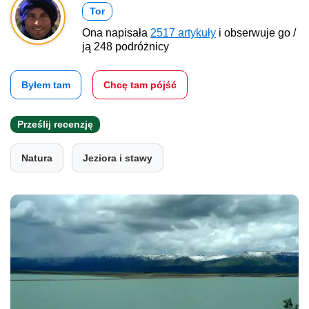
Tor
Ona napisała
2517 artykuły
i obserwuje go /
ją 248 podróżnicy
Byłem tam
Chcę tam pójść
Prześlij recenzję
Natura
Jeziora i stawy