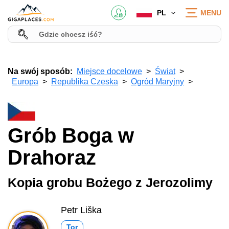
PL
MENU
Na swój sposób:
Miejsce docelowe
Świat
Europa
Republika Czeska
Ogród Maryjny
Grób Boga w
Drahoraz
Kopia grobu Bożego z Jerozolimy
Petr Liška
Tor