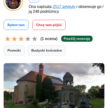
Ona napisała
2517 artykuły
i obserwuje go /
ją 248 podróżnicy
Byłem tam
Chcę tam pójść
(1 ocena)
Prześlij recenzję
Pomniki
Budynki kościelne