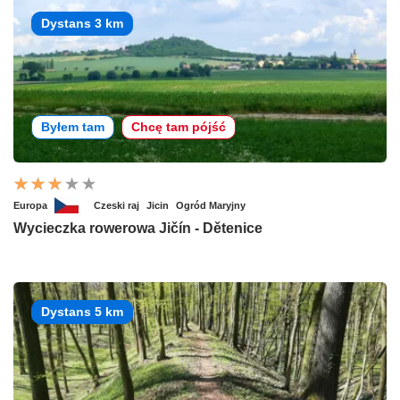
Dystans 3 km
Byłem tam
Chcę tam pójść
Europa
Czeski raj
Jicin
Ogród Maryjny
Wycieczka rowerowa Jičín - Dětenice
Dystans 5 km