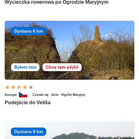
Wycieczka rowerowa po Ogrodzie Maryjnym
Dystans 6 km
Byłem tam
Chcę tam pójść
Europa
Czeski raj
Jicin
Ogród Maryjny
Podejście do Veliša
Dystans 9 km