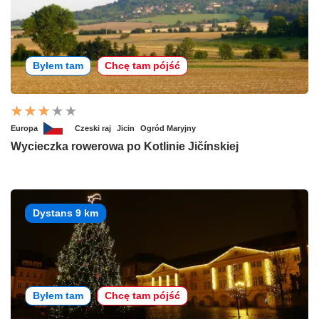
Byłem tam
Chcę tam pójść
Europa
Czeski raj
Jicin
Ogród Maryjny
Wycieczka rowerowa po Kotlinie Jičínskiej
Dystans 9 km
Byłem tam
Chcę tam pójść