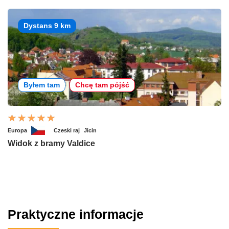
Dystans 9 km
Byłem tam
Chcę tam pójść
Europa
Czeski raj
Jicin
Widok z bramy Valdice
Praktyczne informacje