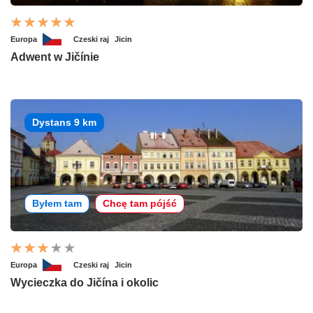
Europa
Czeski raj
Jicin
Adwent w Jičínie
Dystans 9 km
Byłem tam
Chcę tam pójść
Europa
Czeski raj
Jicin
Wycieczka do Jičína i okolic