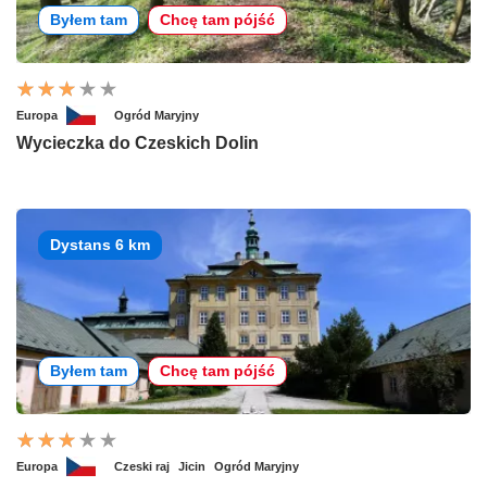
Byłem tam
Chcę tam pójść
Europa
Ogród Maryjny
Wycieczka do Czeskich Dolin
Dystans 6 km
Byłem tam
Chcę tam pójść
Europa
Czeski raj
Jicin
Ogród Maryjny