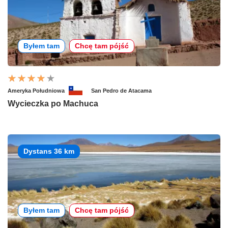
Byłem tam
Chcę tam pójść
Ameryka Południowa
San Pedro de Atacama
Wycieczka po Machuca
Dystans 36 km
Byłem tam
Chcę tam pójść