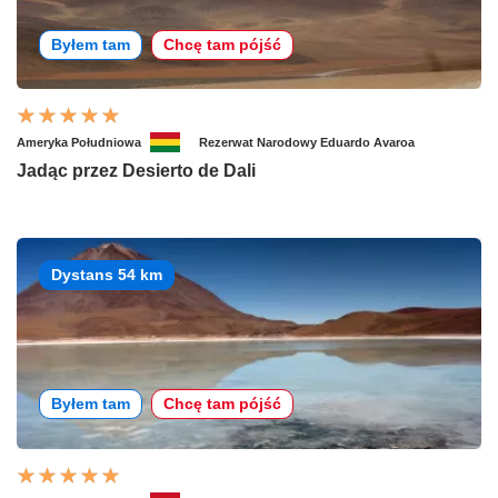
Byłem tam
Chcę tam pójść
Ameryka Południowa
Rezerwat Narodowy Eduardo Avaroa
Jadąc przez Desierto de Dali
Dystans 54 km
Byłem tam
Chcę tam pójść