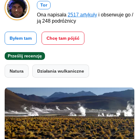
Tor
Ona napisała
2517 artykuły
i obserwuje go /
ją 248 podróżnicy
Byłem tam
Chcę tam pójść
Prześlij recenzję
Natura
Działania wulkaniczne