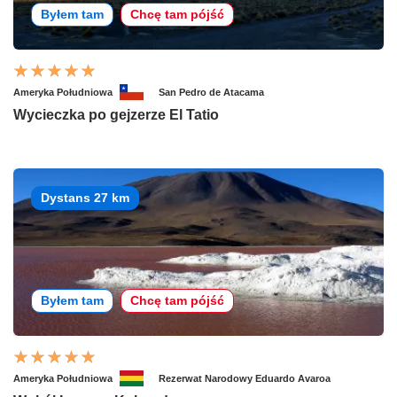
Byłem tam
Chcę tam pójść
Ameryka Południowa
San Pedro de Atacama
Wycieczka po gejzerze El Tatio
Dystans 27 km
Byłem tam
Chcę tam pójść
Ameryka Południowa
Rezerwat Narodowy Eduardo Avaroa