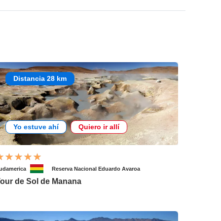
Distancia 28 km
Yo estuve ahí
Quiero ir allí
udamerica
Reserva Nacional Eduardo Avaroa
our de Sol de Manana