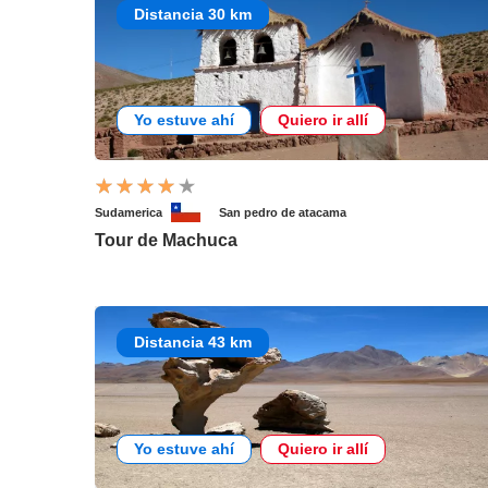
Distancia 30 km
Yo estuve ahí
Quiero ir allí
Sudamerica
San pedro de atacama
Tour de Machuca
Distancia 43 km
Yo estuve ahí
Quiero ir allí