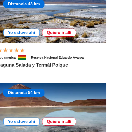
Distancia 43 km
Yo estuve ahí
Quiero ir allí
udamerica
Reserva Nacional Eduardo Avaroa
aguna Salada y Termál Polque
Distancia 54 km
Yo estuve ahí
Quiero ir allí