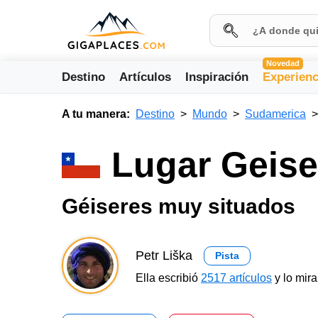
Novedad
Destino
Artículos
Inspiración
Experienc
A tu manera:
Destino
Mundo
Sudamerica
Lugar Geiser
Géiseres muy situados
Petr Liška
Pista
Ella escribió
2517 artículos
y lo mir