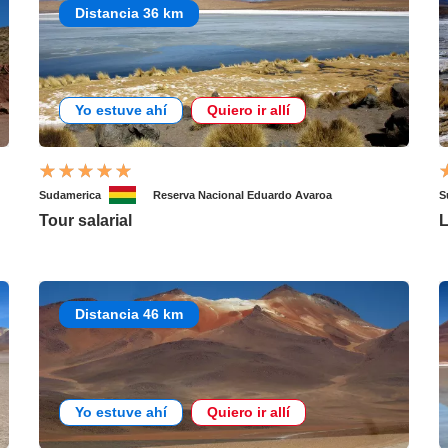
Distancia 36 km
Yo estuve ahí
Quiero ir allí
Sudamerica
Reserva Nacional Eduardo Avaroa
S
Tour salarial
L
Distancia 46 km
Yo estuve ahí
Quiero ir allí