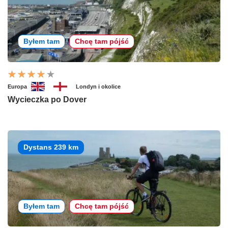
Byłem tam
Chcę tam pójść
Europa
Londyn i okolice
Wycieczka po Dover
Dystans 239 km
Byłem tam
Chcę tam pójść