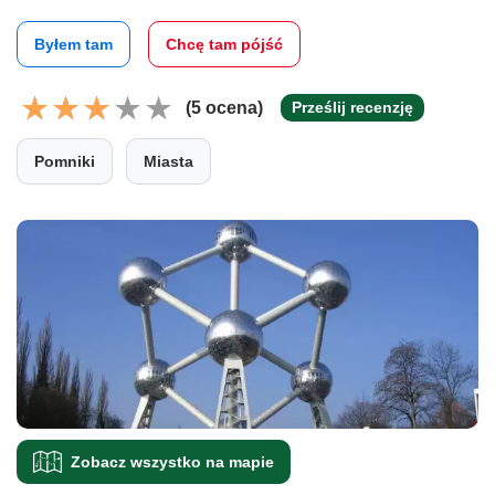
Byłem tam
Chcę tam pójść
(5 ocena)
Prześlij recenzję
Pomniki
Miasta
Zobacz wszystko na mapie