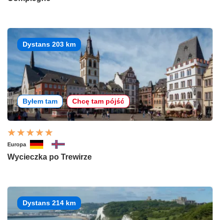
Dystans 203 km
Byłem tam
Chcę tam pójść
Europa
Wycieczka po Trewirze
Dystans 214 km