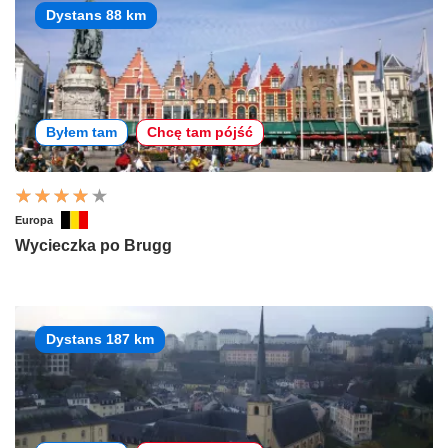
Dystans 88 km
Byłem tam
Chcę tam pójść
Europa
Wycieczka po Brugg
Dystans 187 km