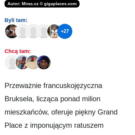
Autor: Miras.cz © gigaplaces.com
Byli tam:
+27
Chcą tam:
Przeważnie francuskojęzyczna
Bruksela, licząca ponad milion
mieszkańców, oferuje piękny Grand
Place z imponującym ratuszem