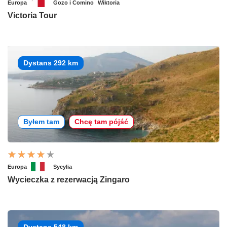
Europa
Gozo i Comino
Wiktoria
Victoria Tour
Dystans 292 km
Byłem tam
Chcę tam pójść
Europa
Sycylia
Wycieczka z rezerwacją Zingaro
Dystans 548 km