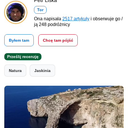
Petr Liška
Tor
Ona napisała
2517 artykuły
i obserwuje go /
ją 248 podróżnicy
Byłem tam
Chcę tam pójść
Prześlij recenzję
Natura
Jaskinia