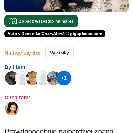
Zobacz wszystko na mapie
Autor: Dominika Charvátová © gigaplaces.com
Nadaje się do:
Výletníky
Byli tam:
+1
Chcą tam:
Prawdopodobnie najbardziej znaną