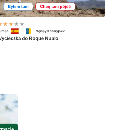
Byłem tam
Chcę tam pójść
uropa
Wyspy Kanaryjskie
ycieczka do Roque Nublo
rmacje