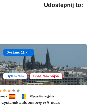
Udostępnij to:
Dystans 11 km
Byłem tam
Chcę tam pójść
uropa
Wyspy Kanaryjskie
rzystanek autobusowy w Arucas