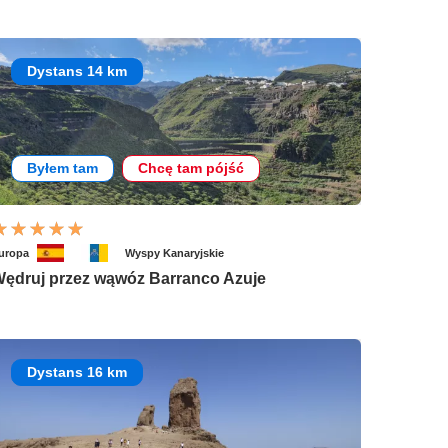
Dystans 14 km
Byłem tam
Chcę tam pójść
uropa
Wyspy Kanaryjskie
ędruj przez wąwóz Barranco Azuje
Dystans 16 km