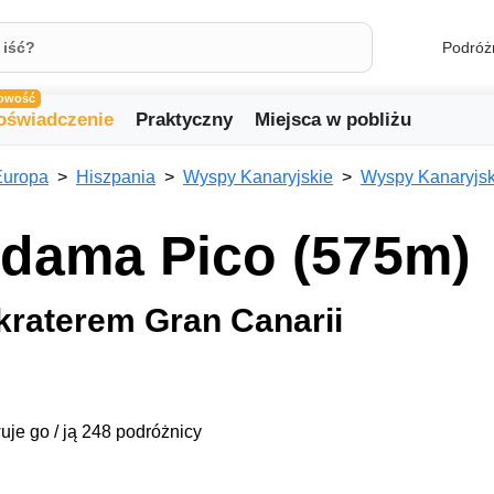
Podróż
owość
oświadczenie
Praktyczny
Miejsca w pobliżu
Europa
Hiszpania
Wyspy Kanaryjskie
Wyspy Kanaryjsk
ndama Pico (575m)
kraterem Gran Canarii
uje go / ją 248 podróżnicy