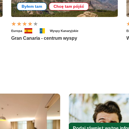
Byłem tam
Chcę tam pójść
Europa
Wyspy Kanaryjskie
E
Gran Canaria - centrum wyspy
W
Podaj również ważne info