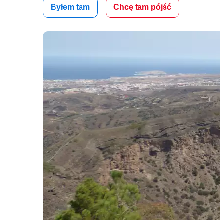
Byłem tam
Chcę tam pójść