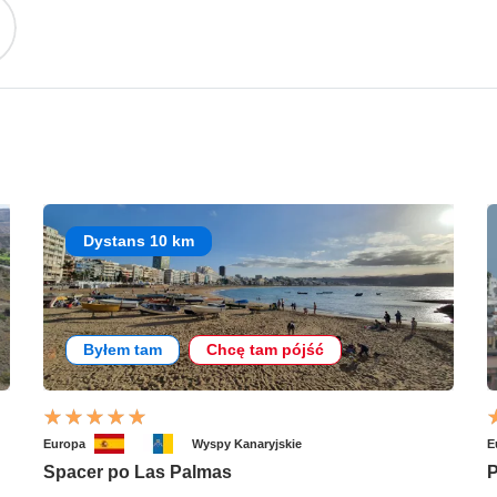
Dystans 10 km
Byłem tam
Chcę tam pójść
Europa
Wyspy Kanaryjskie
E
Spacer po Las Palmas
P