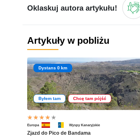
Oklaskuj autora artykułu!
Artykuły w pobliżu
Dystans 0 km
Byłem tam
Chcę tam pójść
Europa
Wyspy Kanaryjskie
Zjazd do Pico de Bandama