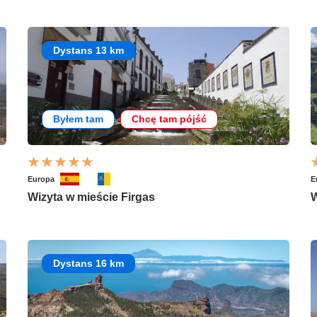
Dystans 13 km
Byłem tam
Chcę tam pójść
Europa
E
Wizyta w mieście Firgas
W
Dystans 16 km