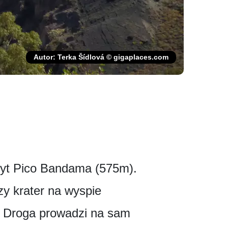
Autor: Terka Šídlová © gigaplaces.com
czyt Pico Bandama (575m).
zy krater na wyspie
. Droga prowadzi na sam