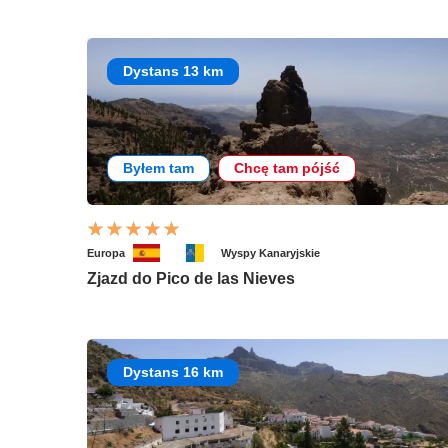
Dystans 13 km
Byłem tam
Chcę tam pójść
Europa
Wyspy Kanaryjskie
Zjazd do Pico de las Nieves
Dystans 16 km