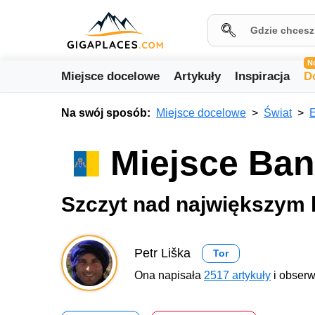
N
Miejsce docelowe
Artykuły
Inspiracja
D
Na swój sposób:
Miejsce docelowe
Świat
Miejsce Ba
Szczyt nad największym 
Petr Liška
Tor
Ona napisała
2517 artykuły
i obserw