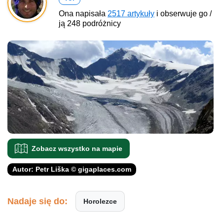
Ona napisała
2517 artykuły
i obserwuje go /
ją 248 podróżnicy
Zobacz wszystko na mapie
Autor: Petr Liška © gigaplaces.com
Nadaje się do:
Horolezce